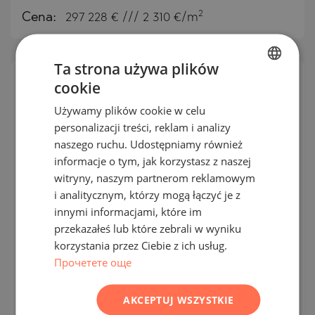
2
Cena:
297 228
€ /// 2 310 €/m
Ta strona używa plików
cookie
BULGARIAN
Używamy plików cookie w celu
ENGLISH
personalizacji treści, reklam i analizy
RUSSIAN
naszego ruchu. Udostępniamy również
informacje o tym, jak korzystasz z naszej
GERMAN
witryny, naszym partnerom reklamowym
FRENCH
i analitycznym, którzy mogą łączyć je z
POLISH
innymi informacjami, które im
przekazałeś lub które zebrali w wyniku
Nowo wybudowane apartamenty w
ROMANIAN
korzystania przez Ciebie z ich usług.
centrum Lozen
SERBIAN
Прочетете още
CZECH
LOZEN / SOFIA / BUŁGARIA
MAPA
AKCEPTUJ WSZYSTKIE
Klasa budynku:
Standard