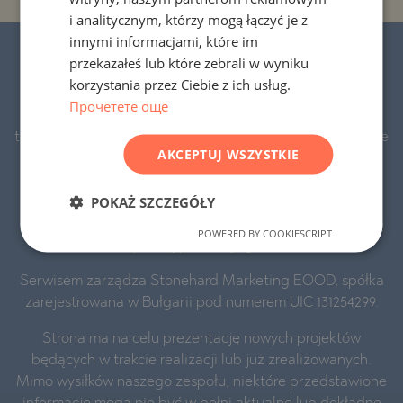
FRENCH
i analitycznym, którzy mogą łączyć je z
POLISH
innymi informacjami, które im
© 2016-2026 „Stonehard Marketing” Ltd.
przekazałeś lub które zebrali w wyniku
ROMANIAN
Wszelkie prawa zastrzeżone.
korzystania przez Ciebie z ich usług.
SERBIAN
Прочетете още
STONEHARD™ i logo są zarejestrowanymi znakami
CZECH
towarowymi. Wszystkie teksty, grafiki i materiały wizualne
AKCEPTUJ WSZYSTKIE
na stronie są naszą własnością lub własnością naszych
partnerów i podlegają prawu autorskiemu, chronionemu
POKAŻ SZCZEGÓŁY
przez prawo Republiki Bułgarii i UE. Ich używanie przez
osoby trzecie jest zabronione, chyba że uzyskamy naszą
POWERED BY COOKIESCRIPT
wyraźną pisemną zgodę.
Serwisem zarządza Stonehard Marketing EOOD, spółka
zarejestrowana w Bułgarii pod numerem UIC 131254299.
Strona ma na celu prezentację nowych projektów
będących w trakcie realizacji lub już zrealizowanych.
Mimo wysiłków naszego zespołu, niektóre przedstawione