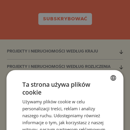
SUBSKRYBOWAĆ
PROJEKTY I NIERUCHOMOŚCI WEDŁUG KRAJU
PROJEKTY I NIERUCHOMOŚCI WEDŁUG ROZLICZENIA
Ta strona używa plików
PROJEKTY I NIERUCHOMOŚCI WEDŁUG TYPU
NIERUCHOMOŚCI
cookie
BULGARIAN
Używamy plików cookie w celu
ENGLISH
PROJEKTY I NIERUCHOMOŚCI WEDŁUG REGIONU
personalizacji treści, reklam i analizy
RUSSIAN
naszego ruchu. Udostępniamy również
PROJEKTY I NIERUCHOMOŚCI WEDŁUG NAZWY
informacje o tym, jak korzystasz z naszej
GERMAN
BUDYNKU/KOMPLEKSU
witryny, naszym partnerom reklamowym