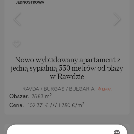
JEDNOSTKOWA
Nowo wybudowany apartament z
jedną sypialnią 550 metrów od plaży
w Rawdzie
RAVDA / BURGAS / BUŁGARIA
MAPA
2
Obszar:
75.83 m
2
Cena:
102 371
€ /// 1 350 €/m