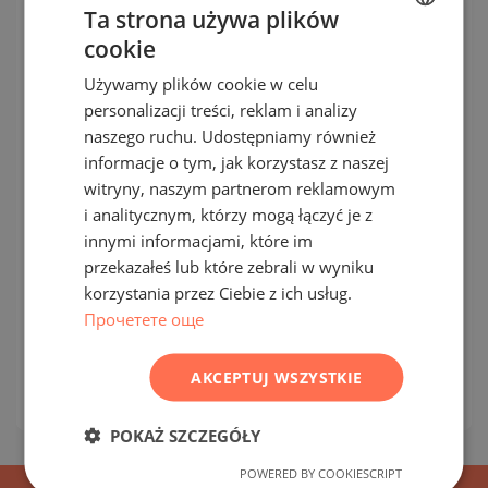
Ta strona używa plików
cookie
BULGARIAN
Używamy plików cookie w celu
ENGLISH
personalizacji treści, reklam i analizy
RUSSIAN
naszego ruchu. Udostępniamy również
informacje o tym, jak korzystasz z naszej
GERMAN
witryny, naszym partnerom reklamowym
FRENCH
i analitycznym, którzy mogą łączyć je z
Apartamenty w nowym budynku
POLISH
innymi informacjami, które im
mieszkalnym w spokojnej części
przekazałeś lub które zebrali w wyniku
ROMANIAN
Rawdy
korzystania przez Ciebie z ich usług.
SERBIAN
Прочетете още
RAVDA / BURGAS / BUŁGARIA
MAPA
CZECH
Ceny
:
102 371
-
129 255
€
AKCEPTUJ WSZYSTKIE
2
Ceny za m²:
1 300 - 1 500 €/m
POKAŻ SZCZEGÓŁY
POWERED BY COOKIESCRIPT