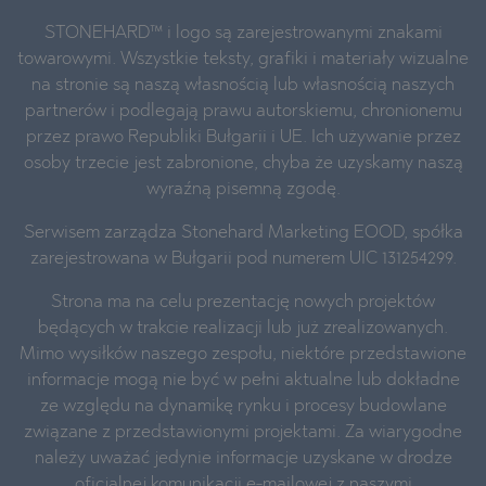
STONEHARD™ i logo są zarejestrowanymi znakami
towarowymi. Wszystkie teksty, grafiki i materiały wizualne
na stronie są naszą własnością lub własnością naszych
partnerów i podlegają prawu autorskiemu, chronionemu
przez prawo Republiki Bułgarii i UE. Ich używanie przez
osoby trzecie jest zabronione, chyba że uzyskamy naszą
wyraźną pisemną zgodę.
Serwisem zarządza Stonehard Marketing EOOD, spółka
zarejestrowana w Bułgarii pod numerem UIC 131254299.
Strona ma na celu prezentację nowych projektów
będących w trakcie realizacji lub już zrealizowanych.
Mimo wysiłków naszego zespołu, niektóre przedstawione
informacje mogą nie być w pełni aktualne lub dokładne
ze względu na dynamikę rynku i procesy budowlane
związane z przedstawionymi projektami. Za wiarygodne
należy uważać jedynie informacje uzyskane w drodze
oficjalnej komunikacji e-mailowej z naszymi