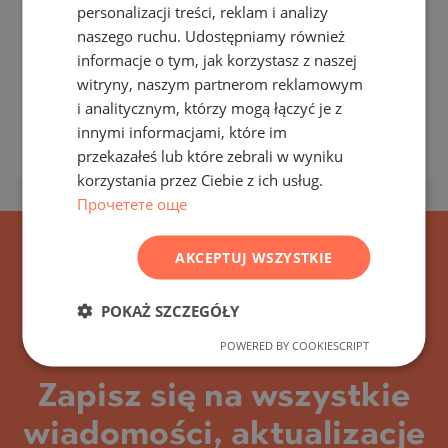
personalizacji treści, reklam i analizy
RUSSIAN
naszego ruchu. Udostępniamy również
ST. CONSTANTINE AND ELENA / VARNA /
informacje o tym, jak korzystasz z naszej
GERMAN
BUŁGARIA
MAPA
witryny, naszym partnerom reklamowym
Klasa budynku/kompleksu:
Luksusowy
FRENCH
i analitycznym, którzy mogą łączyć je z
2
Obszar:
86.15 m
POLISH
innymi informacjami, które im
2
Cena:
301 532
€ /// 3 500 €/m
przekazałeś lub które zebrali w wyniku
ROMANIAN
korzystania przez Ciebie z ich usług.
SERBIAN
Прочетете още
CZECH
AKCEPTUJ WSZYSTKIE
POKAŻ SZCZEGÓŁY
POWERED BY COOKIESCRIPT
Zapisz się na wszystkie
wiadomości, aktualizacje