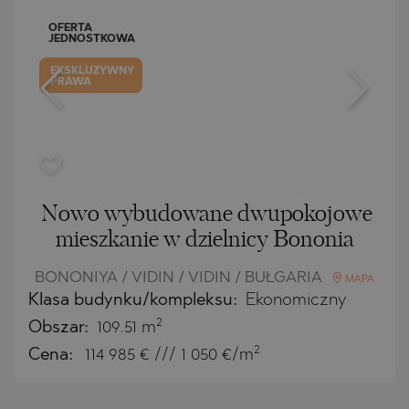
OFERTA
JEDNOSTKOWA
EKSKLUZYWNY
PRAWA
Nowo wybudowane dwupokojowe
mieszkanie w dzielnicy Bononia
BONONIYA / VIDIN / VIDIN / BUŁGARIA
MAPA
Klasa budynku/kompleksu:
Ekonomiczny
2
Obszar:
109.51 m
2
Cena:
114 985
€ /// 1 050 €/m