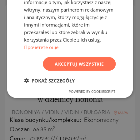
informacje o tym, jak korzystasz z naszej
GERMAN
witryny, naszym partnerom reklamowym
FRENCH
i analitycznym, którzy mogą łączyć je z
OFERTA
JEDNOSTKOWA
POLISH
innymi informacjami, które im
przekazałeś lub które zebrali w wyniku
EKSKLUZYWNY
ROMANIAN
PRAWA
korzystania przez Ciebie z ich usług.
SERBIAN
Прочетете още
CZECH
AKCEPTUJ WSZYSTKIE
POKAŻ SZCZEGÓŁY
Słoneczne mieszkanie
jednopokojowe, nowe budownictwo,
POWERED BY COOKIESCRIPT
w dzielnicy Bononia
BONONIYA / VIDIN / VIDIN / BUŁGARIA
MAPA
Klasa budynku/kompleksu:
Ekonomiczny
2
Obszar:
66.85 m
2
Cena:
70 192
€ /// 1 050 €/m