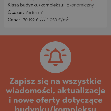
Klasa budynku/kompleksu:
Ekonomiczny
2
Obszar:
66.85 m
2
Cena:
70 192
€ /// 1 050 €/m
Zapisz się na wszystkie
wiadomości, aktualizacje
i nowe oferty dotyczące
budynku/kompleksu