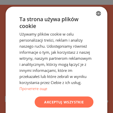
Ta strona używa plików
cookie
BULGARIAN
Używamy plików cookie w celu
ENGLISH
personalizacji treści, reklam i analizy
RUSSIAN
naszego ruchu. Udostępniamy również
Zapisz się na wszystkie
informacje o tym, jak korzystasz z naszej
GERMAN
witryny, naszym partnerom reklamowym
wiadomości, aktualizacje
FRENCH
i analitycznym, którzy mogą łączyć je z
i nowe oferty dotyczące
POLISH
innymi informacjami, które im
przekazałeś lub które zebrali w wyniku
ROMANIAN
budynku/kompleksu
korzystania przez Ciebie z ich usług.
SERBIAN
Прочетете още
Sofia - Blvd. Acad. Ivan
CZECH
Evstatiev Geshov 18 Sofia,
AKCEPTUJ WSZYSTKIE
Bułgaria