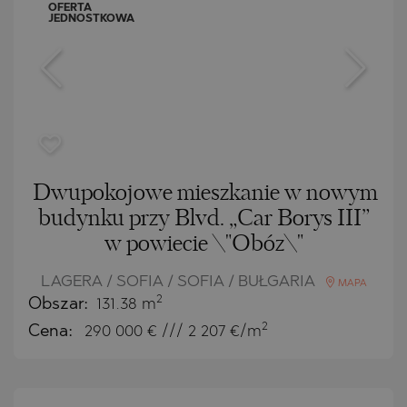
OFERTA
JEDNOSTKOWA
Dwupokojowe mieszkanie w nowym
budynku przy Blvd. „Car Borys III”
w powiecie \"Obóz\"
LAGERA / SOFIA / SOFIA / BUŁGARIA
MAPA
2
Obszar:
131.38 m
2
Cena:
290 000
€ /// 2 207 €/m