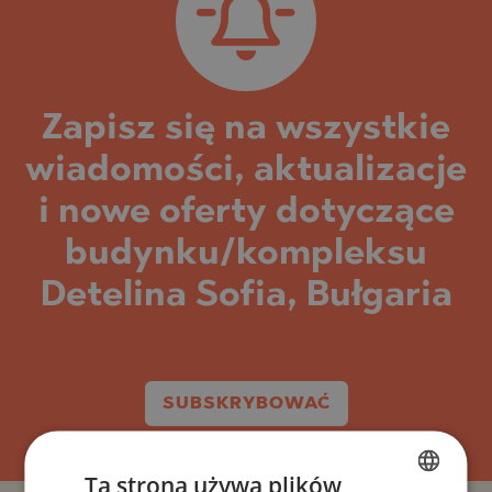
Zapisz się na wszystkie
wiadomości, aktualizacje
i nowe oferty dotyczące
budynku/kompleksu
Detelina Sofia, Bułgaria
SUBSKRYBOWAĆ
Ta strona używa plików