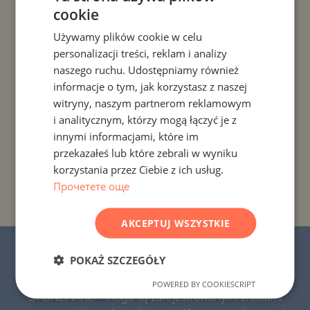
cookie
BULGARIAN
PROJEKTY I NIERUCHOMOŚCI WEDŁUG KRAJU
Używamy plików cookie w celu
ENGLISH
personalizacji treści, reklam i analizy
PROJEKTY I NIERUCHOMOŚCI WEDŁUG ROZLICZENIA
RUSSIAN
naszego ruchu. Udostępniamy również
informacje o tym, jak korzystasz z naszej
GERMAN
PROJEKTY I NIERUCHOMOŚCI WEDŁUG TYPU
witryny, naszym partnerom reklamowym
NIERUCHOMOŚCI
FRENCH
i analitycznym, którzy mogą łączyć je z
POLISH
innymi informacjami, które im
PROJEKTY I NIERUCHOMOŚCI WEDŁUG REGIONU
przekazałeś lub które zebrali w wyniku
ROMANIAN
korzystania przez Ciebie z ich usług.
SERBIAN
PROJEKTY I NIERUCHOMOŚCI WEDŁUG NAZWY
Прочетете още
BUDYNKU/KOMPLEKSU
CZECH
AKCEPTUJ WSZYSTKIE
© 2016-2026 „Stonehard Marketing” Ltd.
POKAŻ SZCZEGÓŁY
Wszelkie prawa zastrzeżone.
POWERED BY COOKIESCRIPT
STONEHARD™ i logo są zarejestrowanymi znakami