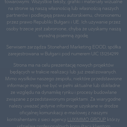
towarowymi. Wszystkie teksty, grafiki i materiały wizualne
na stronie są naszą własnością lub własnością naszych
partnerów i podlegają prawu autorskiemu, chronionemu
przez prawo Republiki Bułgarii i UE. Ich używanie przez
osoby trzecie jest zabronione, chyba że uzyskamy naszą
wyraźną pisemną zgodę.
Serwisem zarządza Stonehard Marketing EOOD, spółka
zarejestrowana w Bułgarii pod numerem UIC 131254299.
Strona ma na celu prezentację nowych projektów
będących w trakcie realizacji lub już zrealizowanych.
Mimo wysiłków naszego zespołu, niektóre przedstawione
informacje mogą nie być w pełni aktualne lub dokładne
ze względu na dynamikę rynku i procesy budowlane
związane z przedstawionymi projektami. Za wiarygodne
należy uważać jedynie informacje uzyskane w drodze
oficjalnej komunikacji e-mailowej z naszymi
kontrahentami z sieci agencji
LUXIMMO GROUP
którzy
udzielają profesjonalnych konsultacji klientom