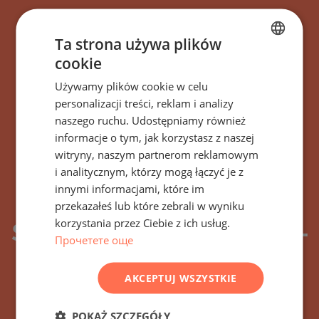
Ta strona używa plików
cookie
BULGARIAN
Używamy plików cookie w celu
ENGLISH
personalizacji treści, reklam i analizy
RUSSIAN
naszego ruchu. Udostępniamy również
Zapisz się na wszystkie
informacje o tym, jak korzystasz z naszej
GERMAN
wiadomości, aktualizacje
witryny, naszym partnerom reklamowym
FRENCH
i analitycznym, którzy mogą łączyć je z
i nowe oferty dotyczące
POLISH
innymi informacjami, które im
budynku/kompleksu
przekazałeś lub które zebrali w wyniku
ROMANIAN
korzystania przez Ciebie z ich usług.
Stonehard-Chernomorets-
SERBIAN
Прочетете още
2136 Chernomorets,
CZECH
AKCEPTUJ WSZYSTKIE
Bułgaria
POKAŻ SZCZEGÓŁY