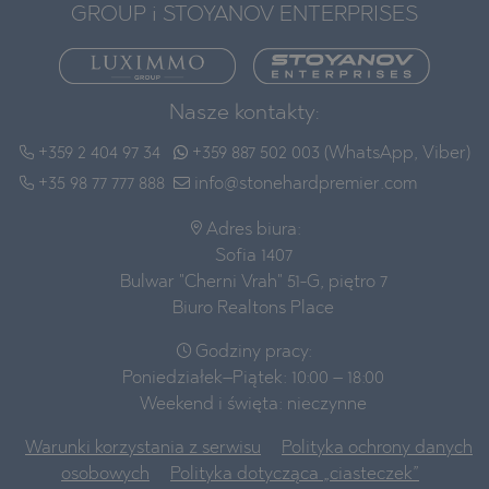
GROUP i STOYANOV ENTERPRISES
Nasze kontakty:
+359 2 404 97 34
+359 887 502 003 (WhatsApp, Viber)
+35 98 77 777 888
info@stonehardpremier.com
Adres biura:
Sofia 1407
Bulwar "Cherni Vrah" 51-G, piętro 7
Biuro Realtons Place
Godziny pracy:
Poniedziałek–Piątek: 10:00 – 18:00
Weekend i święta: nieczynne
Warunki korzystania z serwisu
Polityka ochrony danych
osobowych
Polityka dotycząca „ciasteczek”