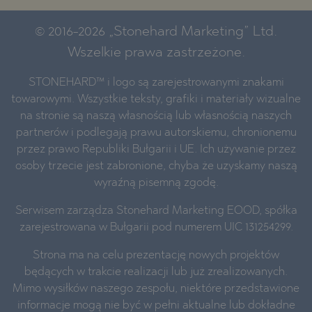
© 2016-2026 „Stonehard Marketing” Ltd.
Wszelkie prawa zastrzeżone.
STONEHARD™ i logo są zarejestrowanymi znakami
towarowymi. Wszystkie teksty, grafiki i materiały wizualne
na stronie są naszą własnością lub własnością naszych
partnerów i podlegają prawu autorskiemu, chronionemu
przez prawo Republiki Bułgarii i UE. Ich używanie przez
osoby trzecie jest zabronione, chyba że uzyskamy naszą
wyraźną pisemną zgodę.
Serwisem zarządza Stonehard Marketing EOOD, spółka
zarejestrowana w Bułgarii pod numerem UIC 131254299.
Strona ma na celu prezentację nowych projektów
będących w trakcie realizacji lub już zrealizowanych.
Mimo wysiłków naszego zespołu, niektóre przedstawione
informacje mogą nie być w pełni aktualne lub dokładne