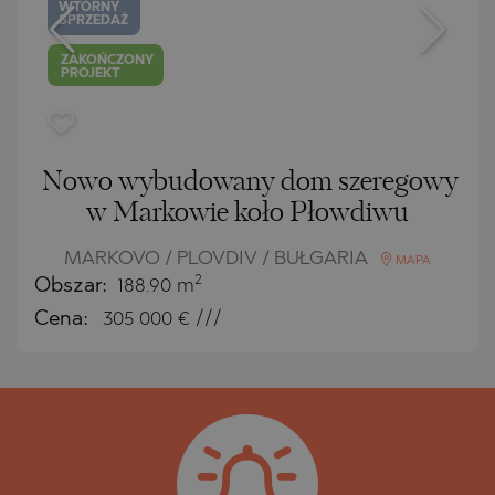
WTÓRNY
SPRZEDAŻ
ZAKOŃCZONY
PROJEKT
Nowo wybudowany dom szeregowy
w Markowie koło Płowdiwu
MARKOVO / PLOVDIV / BUŁGARIA
MAPA
2
Obszar:
188.90 m
Cena:
305 000
€ ///