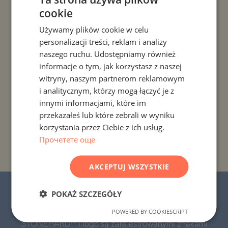
cookie
BULGARIAN
PROJEKTY I NIERUCHOMOŚCI WEDŁUG KRAJU
Używamy plików cookie w celu
ENGLISH
personalizacji treści, reklam i analizy
PROJEKTY I NIERUCHOMOŚCI WEDŁUG ROZLICZENIA
RUSSIAN
naszego ruchu. Udostępniamy również
informacje o tym, jak korzystasz z naszej
GERMAN
PROJEKTY I NIERUCHOMOŚCI WEDŁUG TYPU
witryny, naszym partnerom reklamowym
FRENCH
NIERUCHOMOŚCI
i analitycznym, którzy mogą łączyć je z
POLISH
innymi informacjami, które im
PROJEKTY I NIERUCHOMOŚCI WEDŁUG REGIONU
przekazałeś lub które zebrali w wyniku
ROMANIAN
korzystania przez Ciebie z ich usług.
SERBIAN
Прочетете още
PROJEKTY I NIERUCHOMOŚCI WEDŁUG NAZWY
BUDYNKU/KOMPLEKSU
CZECH
AKCEPTUJ WSZYSTKIE
© 2016-2026 „Stonehard Marketing” Ltd.
POKAŻ SZCZEGÓŁY
Wszelkie prawa zastrzeżone.
POWERED BY COOKIESCRIPT
STONEHARD™ i logo są zarejestrowanymi znakami