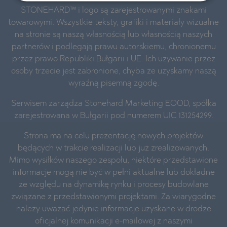
STONEHARD™ i logo są zarejestrowanymi znakami
towarowymi. Wszystkie teksty, grafiki i materiały wizualne
na stronie są naszą własnością lub własnością naszych
partnerów i podlegają prawu autorskiemu, chronionemu
przez prawo Republiki Bułgarii i UE. Ich używanie przez
osoby trzecie jest zabronione, chyba że uzyskamy naszą
wyraźną pisemną zgodę.
Serwisem zarządza Stonehard Marketing EOOD, spółka
zarejestrowana w Bułgarii pod numerem UIC 131254299.
Strona ma na celu prezentację nowych projektów
będących w trakcie realizacji lub już zrealizowanych.
Mimo wysiłków naszego zespołu, niektóre przedstawione
informacje mogą nie być w pełni aktualne lub dokładne
ze względu na dynamikę rynku i procesy budowlane
związane z przedstawionymi projektami. Za wiarygodne
należy uważać jedynie informacje uzyskane w drodze
oficjalnej komunikacji e-mailowej z naszymi