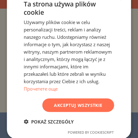
Ta strona używa plików
cookie
BULGARIAN
Używamy plików cookie w celu
PROJEKTY I NIERUCHOMOŚCI WEDŁUG KRAJU
ENGLISH
personalizacji treści, reklam i analizy
RUSSIAN
naszego ruchu. Udostępniamy również
PROJEKTY I NIERUCHOMOŚCI WEDŁUG ROZLICZENIA
informacje o tym, jak korzystasz z naszej
GERMAN
witryny, naszym partnerom reklamowym
PROJEKTY I NIERUCHOMOŚCI WEDŁUG TYPU
FRENCH
i analitycznym, którzy mogą łączyć je z
NIERUCHOMOŚCI
POLISH
innymi informacjami, które im
przekazałeś lub które zebrali w wyniku
ROMANIAN
PROJEKTY I NIERUCHOMOŚCI WEDŁUG REGIONU
korzystania przez Ciebie z ich usług.
SERBIAN
Прочетете още
PROJEKTY I NIERUCHOMOŚCI WEDŁUG NAZWY
CZECH
BUDYNKU/KOMPLEKSU
AKCEPTUJ WSZYSTKIE
POKAŻ SZCZEGÓŁY
© 2016-2026 „Stonehard Marketing” Ltd.
Wszelkie prawa zastrzeżone.
POWERED BY COOKIESCRIPT