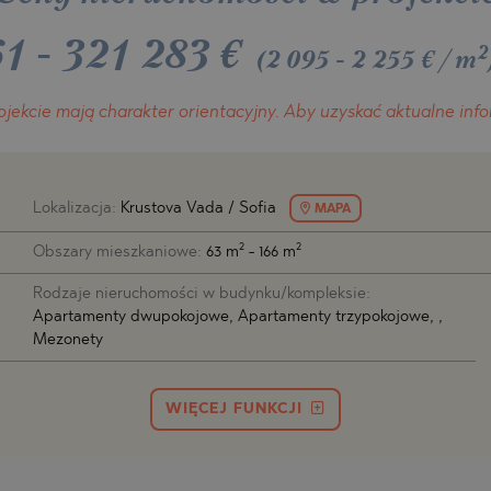
H
O
H
MIAS
ENCA
61
-
321 283
€
2
(2 095 - 2 255 €/m
TINE AND
ONI
TINE AND
ojekcie
mają charakter orientacyjny.
Aby uzyskać aktualne info
DS
OS
Lokalizacja:
Krustova Vada / Sofia
MAPA
2
2
Obszary mieszkaniowe:
63 m
- 166 m
Rodzaje nieruchomości w budynku/kompleksie:
Apartamenty dwupokojowe, Apartamenty trzypokojowe, ,
Mezonety
WIĘCEJ FUNKCJI
A