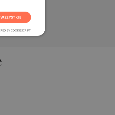
RUSSIAN
GERMAN
 WSZYSTKIE
FRENCH
POLISH
RED BY COOKIESCRIPT
ROMANIAN
SERBIAN
CZECH
e