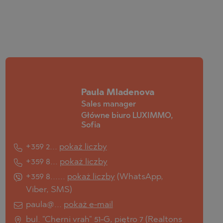
Paula Mladenova
Sales manager
Główne biuro LUXIMMO,
Sofia
+359 2...
pokaż liczby
+359 8...
pokaż liczby
+359 8......
pokaż liczby
(
WhatsApp
,
Viber
,
SMS
)
paula@...
pokaż e-mail
bul. "Cherni vrah" 51-G, piętro 7 (Realtons