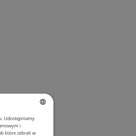
chu. Udostępniamy
BULGARIAN
klamowym i
ENGLISH
ub które zebrali w