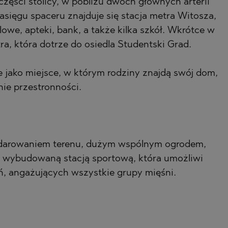
części stolicy, w pobliżu dwóch głównych arterii
sięgu spaceru znajduje się stacja metra Witosza,
HTE
owe, apteki, bank, a także kilka szkół. Wkrótce w
tra, która dotrze do osiedla Studentski Grad.
je jako miejsce, w którym rodziny znajdą swój dom,
nie przestronności.
SI
NOVO
odarowaniem terenu, dużym wspólnym ogrodem,
e wybudowaną stacją sportową, która umożliwi
 angażujących wszystkie grupy mięśni.