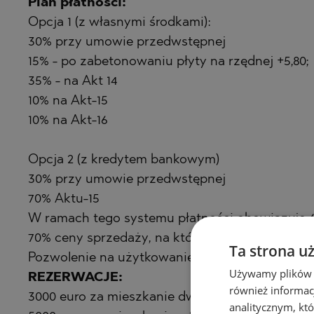
Plan płatności:
Opcja 1 (z własnymi środkami):
30% przy umowie przedwstępnej
15% - po zabetonowaniu płyty na rzędnej +5,80;
35% - na Akt 14
10% na Akt-15
10% na Akt-16
Opcja 2 (z kredytem bankowym)
30% przy umowie przedwstępnej
70% Aktu-15
W ramach tego systemu płatności obowiązuje 6
70% ceny sprzedaży, na którą po spłacie zosta
Ta strona u
Pozwolenie na użytkowanie (Ustawa 16) budynk
Używamy plików co
REZERWACJE:
również informac
3000 euro za mieszkanie dwupokojowe
analitycznym, któ