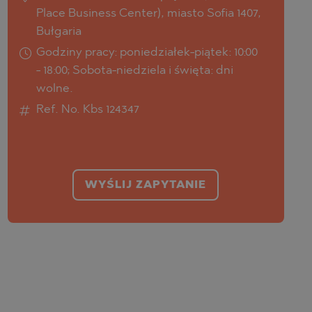
Place Business Center), miasto Sofia 1407,
Bułgaria
Godziny pracy: poniedziałek-piątek: 10:00
- 18:00; Sobota-niedziela i święta: dni
wolne.
Ref. No. Kbs 124347
WYŚLIJ ZAPYTANIE