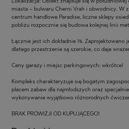
PANCHAREVO
OBZOR
Lokalizacja: Obiekt znajduje się w południowej 
miasta – bulwaru Cherni Vrah i obwodnicy. W za
POMORIE
PANAGYURIS
centrum handlowe Paradise, liczne sklepy osiedl
PRIMORSKO
PANCHAREVO
pobliżu rozpocznie się budowa kolejnej linii me
RAVNO POLE
POMORIE
RUDARTSI
PRIMORSKO
Łącznie jest ich dokładnie 76. Zaprojektowano 
dlatego przestrzenie są szerokie, co daje wraże
TSAREVO
SHKORPILOVT
VELINGRAD
SINEMORETS
Ceny garaży i miejsc parkingowych: wkrótce!
VLADAYA
TOPOLA
TSAR SIMEO
Kompleks charakteryzuje się bogatym zagosp
placem zabaw dla najmłodszych oraz specjalni
TSAREVO
wykonywanie wyjątkowo różnorodnych ćwiczeń,
VLADAYA
YAGODOVO
BRAK PROWIZJI OD KUPUJĄCEGO!