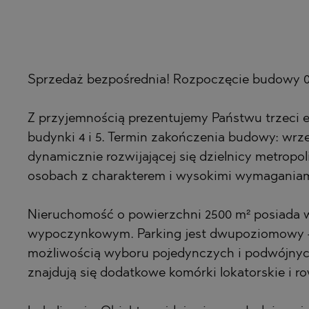
BISTRICA
BELASHTITS
BYALA (VARN
BOJURETS
CHERNOMOR
BYALA (VARN
Sprzedaż bezpośrednia! Rozpoczęcie budowy 09.
DRAGICHEVO
CHERNOMOR
GARA ELIN PE
DOBRINISHTE
Z przyjemnością prezentujemy Państwu trzeci 
budynki 4 i 5. Termin zakończenia budowy: wrze
GERMAN
GARA ELIN PE
dynamicznie rozwijającej się dzielnicy metropol
GODECH
KAVARNA
osobach z charakterem i wysokimi wymaganiam
GURMAZOVO
KAZANLAK
LOZEN
KLADNITSA
Nieruchomość o powierzchni 2500 m² posiada wy
wypoczynkowym. Parking jest dwupoziomowy –
MARKOVO
LOZEN
możliwością wyboru pojedynczych i podwójnyc
OBZOR
MANOLE
znajdują się dodatkowe komórki lokatorskie i r
PANAGYURIS
MARKOVO