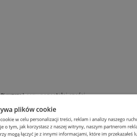
% wzrost ceny pozostałej części
nie przeznaczony kredyt bankowy
żywa plików cookie
u.
okie w celu personalizacji treści, reklam i analizy naszego ru
je o tym, jak korzystasz z naszej witryny, naszym partnerom re
rzy mogą łączyć je z innymi informacjami, które im przekazałeś l