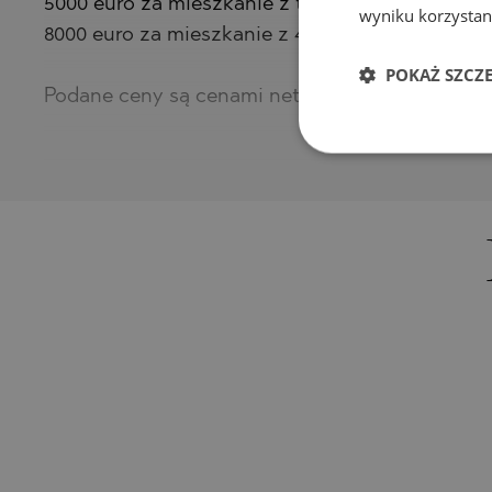
5000 euro za mieszkanie z trzema sypialniami
wyniku korzystani
8000 euro za mieszkanie z 4 sypialniami
POKAŻ SZCZ
Podane ceny są cenami netto!