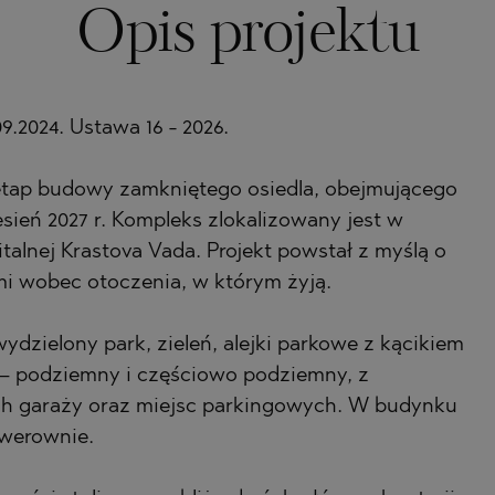
Opis projektu
A
A)
ETS
A)
2024. Ustawa 16 - 2026.
ETS
LIN
etap budowy zamkniętego osiedla, obejmującego
sień 2027 r. Kompleks zlokalizowany jest w
LIN
italnej Krastova Vada. Projekt powstał z myślą o
i wobec otoczenia, w którym żyją.
dzielony park, zieleń, alejki parkowe z kącikiem
 podziemny i częściowo podziemny, z
h garaży oraz miejsc parkingowych. W budynku
owerownie.
HTE