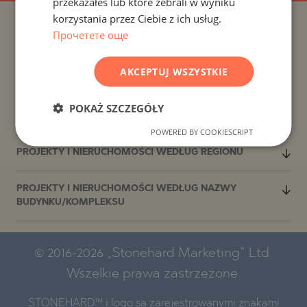
przekazałeś lub które zebrali w wyniku
ROMANIAN
korzystania przez Ciebie z ich usług.
SERBIAN
PROJEKTY I NIERUCHOMOŚCI WEDŁUG KRAJU
Прочетете още
CZECH
PROJEKTY I NIERUCHOMOŚCI WEDŁUG ROZLICZENIA
AKCEPTUJ WSZYSTKIE
PROJEKTY I NIERUCHOMOŚCI WEDŁUG TYPU
POKAŻ SZCZEGÓŁY
NIERUCHOMOŚCI
POWERED BY COOKIESCRIPT
PROJEKTY I NIERUCHOMOŚCI WEDŁUG REGIONU
PROJEKTY I NIERUCHOMOŚCI WEDŁUG NAZWY
BUDYNKU/KOMPLEKSU
© 2016-2026 „Stonehard Marketing” Ltd.
Wszelkie prawa zastrzeżone.
STONEHARD™ i logo są zarejestrowanymi znakami