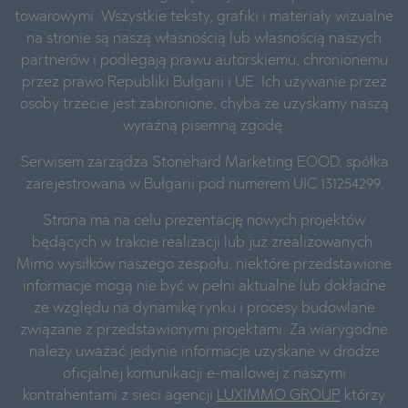
towarowymi. Wszystkie teksty, grafiki i materiały wizualne
na stronie są naszą własnością lub własnością naszych
partnerów i podlegają prawu autorskiemu, chronionemu
przez prawo Republiki Bułgarii i UE. Ich używanie przez
osoby trzecie jest zabronione, chyba że uzyskamy naszą
wyraźną pisemną zgodę.
Serwisem zarządza Stonehard Marketing EOOD, spółka
zarejestrowana w Bułgarii pod numerem UIC 131254299.
Strona ma na celu prezentację nowych projektów
będących w trakcie realizacji lub już zrealizowanych.
Mimo wysiłków naszego zespołu, niektóre przedstawione
informacje mogą nie być w pełni aktualne lub dokładne
ze względu na dynamikę rynku i procesy budowlane
związane z przedstawionymi projektami. Za wiarygodne
należy uważać jedynie informacje uzyskane w drodze
oficjalnej komunikacji e-mailowej z naszymi
kontrahentami z sieci agencji
LUXIMMO GROUP
którzy