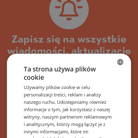
Zapisz się na wszystkie
wiadomości, aktualizacje
i nowe oferty dotyczące
Ta strona używa plików
budynku/kompleksu
cookie
BULGARIAN
PRIMA Sofia, Bułgaria
Używamy plików cookie w celu
ENGLISH
personalizacji treści, reklam i analizy
RUSSIAN
naszego ruchu. Udostępniamy również
informacje o tym, jak korzystasz z naszej
GERMAN
witryny, naszym partnerom reklamowym
SUBSKRYBOWAĆ
FRENCH
i analitycznym, którzy mogą łączyć je z
POLISH
innymi informacjami, które im