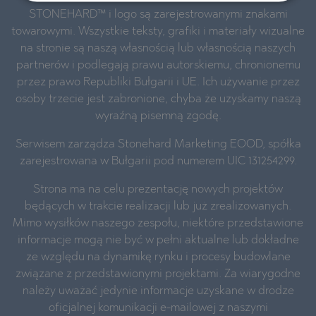
STONEHARD™ i logo są zarejestrowanymi znakami
towarowymi. Wszystkie teksty, grafiki i materiały wizualne
na stronie są naszą własnością lub własnością naszych
partnerów i podlegają prawu autorskiemu, chronionemu
przez prawo Republiki Bułgarii i UE. Ich używanie przez
osoby trzecie jest zabronione, chyba że uzyskamy naszą
wyraźną pisemną zgodę.
Serwisem zarządza Stonehard Marketing EOOD, spółka
zarejestrowana w Bułgarii pod numerem UIC 131254299.
Strona ma na celu prezentację nowych projektów
będących w trakcie realizacji lub już zrealizowanych.
Mimo wysiłków naszego zespołu, niektóre przedstawione
informacje mogą nie być w pełni aktualne lub dokładne
ze względu na dynamikę rynku i procesy budowlane
związane z przedstawionymi projektami. Za wiarygodne
należy uważać jedynie informacje uzyskane w drodze
oficjalnej komunikacji e-mailowej z naszymi