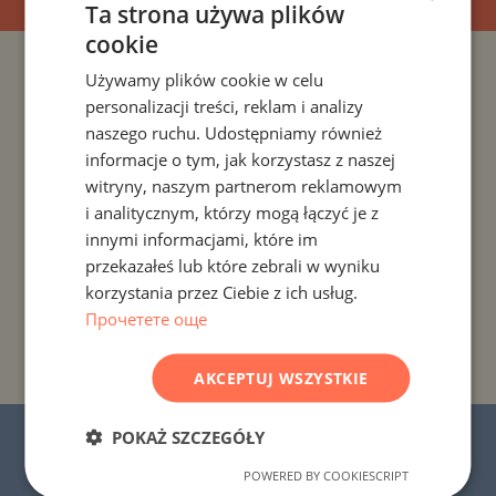
Ta strona używa plików
cookie
BULGARIAN
Używamy plików cookie w celu
PROJEKTY I NIERUCHOMOŚCI WEDŁUG KRAJU
ENGLISH
personalizacji treści, reklam i analizy
RUSSIAN
naszego ruchu. Udostępniamy również
PROJEKTY I NIERUCHOMOŚCI WEDŁUG ROZLICZENIA
informacje o tym, jak korzystasz z naszej
GERMAN
witryny, naszym partnerom reklamowym
PROJEKTY I NIERUCHOMOŚCI WEDŁUG TYPU
FRENCH
i analitycznym, którzy mogą łączyć je z
NIERUCHOMOŚCI
POLISH
innymi informacjami, które im
przekazałeś lub które zebrali w wyniku
ROMANIAN
PROJEKTY I NIERUCHOMOŚCI WEDŁUG REGIONU
korzystania przez Ciebie z ich usług.
SERBIAN
Прочетете още
PROJEKTY I NIERUCHOMOŚCI WEDŁUG NAZWY
CZECH
BUDYNKU/KOMPLEKSU
AKCEPTUJ WSZYSTKIE
POKAŻ SZCZEGÓŁY
© 2016-2026 „Stonehard Marketing” Ltd.
Wszelkie prawa zastrzeżone.
POWERED BY COOKIESCRIPT