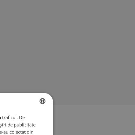
 traficul. De
BULGARIAN
tri de publicitate
ENGLISH
le-au colectat din