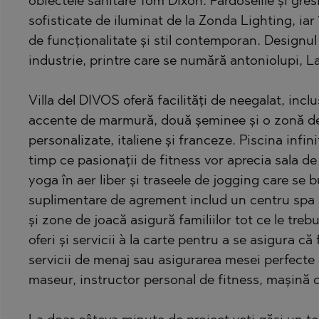
obiectele sanitare Tom Dixon. Pardoselile și gres
PANCHAREVO
OBZOR
sofisticate de iluminat de la Zonda Lighting, ia
POMORIE
PANAGYURISH
de funcționalitate și stil contemporan. Designul
PRIMORSKO
PANCHAREVO
industrie, printre care se numără antoniolupi, L
RAVNO POLE
POMORIE
Villa del DIVOS oferă facilități de neegalat, incl
RUDARTSI
PRIMORSKO
accente de marmură, două șeminee și o zonă de 
TSAREVO
SHKORPILOVT
personalizate, italiene și franceze. Piscina infin
VELINGRAD
SINEMORETS
timp ce pasionații de fitness vor aprecia sala 
VLADAYA
TOPOLA
yoga în aer liber și traseele de jogging care se bu
suplimentare de agrement includ un centru spa și
TSAR SIMEON
și zone de joacă asigură familiilor tot ce le trebu
TSAREVO
oferi și servicii à la carte pentru a se asigura că
VLADAYA
servicii de menaj sau asigurarea mesei perfecte 
YAGODOVO
maseur, instructor personal de fitness, mașină cu