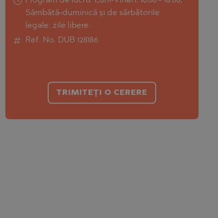
Program de lucru: Luni-Vineri: 10:00 - 18:00;
Sâmbătă-duminică și de sărbătorile
legale: zile libere.
Ref. No. DUB 128186
TRIMITEȚI O CERERE