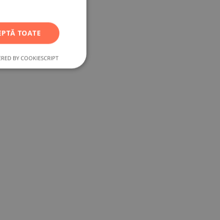
RUSSIAN
GERMAN
EPTĂ TOATE
FRENCH
POLISH
RED BY COOKIESCRIPT
ROMANIAN
SERBIAN
CZECH