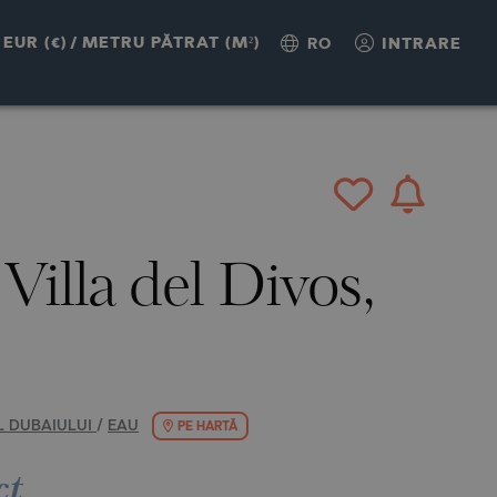
TĂ
EUR (€)
/
METRU PĂTRAT (M²)
RO
INTRARE
Villa del Divos,
L DUBAIULUI
/
EAU
PE HARTĂ
ct