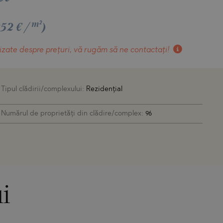
m²
252 €/
)
izate despre prețuri, vă rugăm să ne contactați!
Tipul clădirii/complexului:
Rezidențial
Numărul de proprietăți din clădire/complex:
96
i