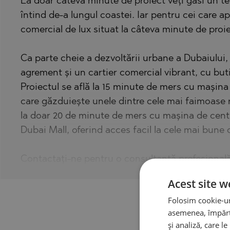
La doar câteva minute de proiect veți găsi un ter
întind de-a lungul coastei. Iar pentru cei care 
comercial de lux situat la câteva minute de proie
Ca parte cheie a dezvoltării urbane a Dubaiului,
agrement și un cartier comercial vibrant, cu but
Proiectul se află la 15 minute de mers cu mașina
care găzduiește unele dintre cele mai faimoase re
la doar 20 de minute de mers cu mașina de cent
Dubai Mall, oferind acces facil la cele mai bune 
Contactați-ne pentru o consultanță profesională
Acest site w
Folosim cookie-uri
asemenea, împărtă
și analiză, care l