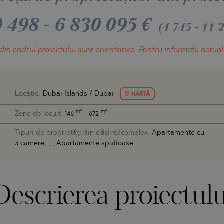
O
IAS
NCA
0 498
-
6 830 095
€
(4 745 - 11 
TINE AND
NI
TINE AND
din cadrul proiectului
sunt orientative.
Pentru informații actual
DS
OS
Locaţie:
Dubai Islands / Dubai
HARTĂ
m²
m²
Zone de locuit:
146
- 672
Tipuri de proprietăți din clădire/complex:
Apartamente cu
3 camere, , , Apartamente spatioase
Descrierea proiectulu