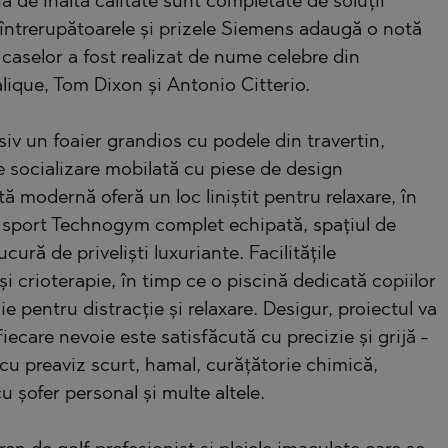
ia de înaltă calitate sunt completate de soluții
r întrerupătoarele și prizele Siemens adaugă o notă
TE
 caselor a fost realizat de nume celebre din
alique, Tom Dixon și Antonio Citterio.
usiv un foaier grandios cu podele din travertin,
socializare mobilată cu piese de design
SI
ită modernă oferă un loc liniștit pentru relaxare, în
de sport Technogym complet echipată, spațiul de
cură de priveliști luxuriante. Facilitățile
 crioterapie, în timp ce o piscină dedicată copiilor
OVO
ie pentru distracție și relaxare. Desigur, proiectul va
 fiecare nevoie este satisfăcută cu precizie și grijă -
cu preaviz scurt, hamal, curățătorie chimică,
 șofer personal și multe altele.