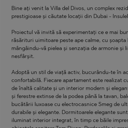
Bine ați venit la Villa del Divos, un complex rezi
BISTRICA
BELASHTITSA
prestigioase și căutate locații din Dubai - Insule
BYALA (VARNA
BOJURETS
CHERNOMORE
BYALA (VARNA
Proiectul vă invită să experimentați ce e mai bun
DRAGICHEVO
CHERNOMORE
răsărituri uimitoare peste ape calme, cu șoapta b
mângâindu-vă pielea și senzația de armonie și li
GARA ELIN PE
DOBRINISHTE
nesfârșit.
GERMAN
GARA ELIN PE
GODECH
KAVARNA
Adoptă un stil de viață activ, bucurându-te în a
GURMAZOVO
KAZANLAK
confortabilă. Fiecare apartament este realizat cu
de înaltă calitate și un interior modern și eleg
LOZEN
KLADNITSA
și ferestre extinse de la podea până la tavan, b
MARKOVO
LOZEN
bucătării luxoase cu electrocasnice Smeg de ult
OBZOR
MANOLE
durabile și elegante. Dormitoarele elegante sunt
PANAGYURISH
MARKOVO
iluminat interior integrat, în timp ce băile impr