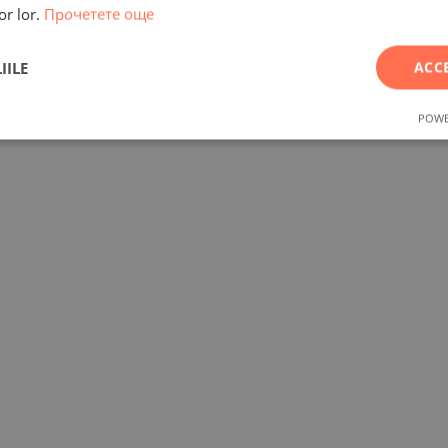
or lor.
Прочетете още
IILE
ACC
POWE