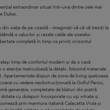
dențial extraordinar situat într-una dintre cele mai
le Dubai.
)
TS
)
 din viața de pe coastă - imaginați-vă că vă treziți la
TS
lândă a valurilor și razele calde ale soarelui
bertate completă în timp ce priviți orizontul
LIN
LIN
celași timp de confortul modern și de o casă
 o atenție meticuloasă la detalii, folosind materiale
ant. Apartamentele dispun de zone de living spațioase
alcoane cu vedere neobstrucționată la Golful Persic,
imă generație, completate de blaturi din piatră
 dotate cu dulapuri încorporate cu uși vitrate și
TE
esionează prin marmura italiană Calacatta Viola și