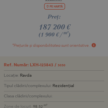
PE HARTĂ
Preţ:
187 200
€
m²
(1 900 €/
)
*Prețurile și disponibilitatea
sunt orientative.
Ref. Număr: LXH-123843 /
3030
Locaţie:
Ravda
Tipul clădirii/complexului:
Rezidențial
Clasa clădirii/complexului:
m²
Zone de locuit:
98.52