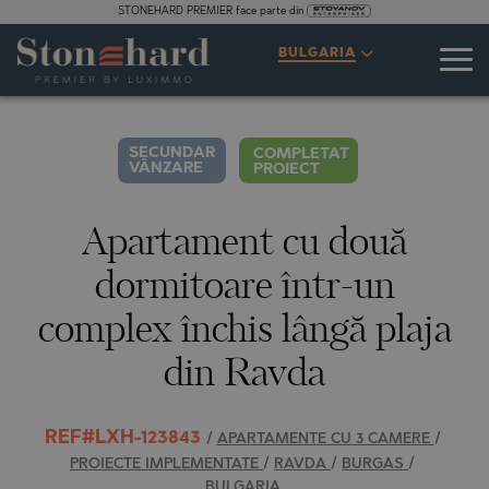
STONEHARD PREMIER face parte din
SPECIFICAȚII
DESCRIERE
HARTĂ
GALERIE
PREȚURI
ANCHETĂ
BULGARIA
26
FOTOGRAFII
SECUNDAR
COMPLETAT
VÂNZARE
PROIECT
Apartament cu două
dormitoare într-un
complex închis lângă plaja
din Ravda
REF#LXH-123843
/
APARTAMENTE CU 3 CAMERE
/
PROIECTE IMPLEMENTATE
/
RAVDA
/
BURGAS
/
BULGARIA