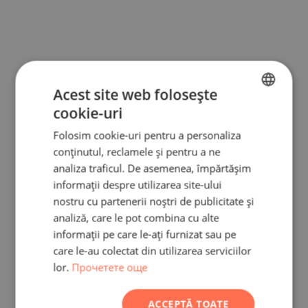
Acest site web folosește
cookie-uri
BULGARIAN
Folosim cookie-uri pentru a personaliza
ENGLISH
conținutul, reclamele și pentru a ne
RUSSIAN
analiza traficul. De asemenea, împărtășim
informații despre utilizarea site-ului
GERMAN
nostru cu partenerii noștri de publicitate și
FRENCH
analiză, care le pot combina cu alte
POLISH
informații pe care le-ați furnizat sau pe
care le-au colectat din utilizarea serviciilor
ROMANIAN
lor.
Прочетете още
SERBIAN
CZECH
ACCEPTĂ TOATE