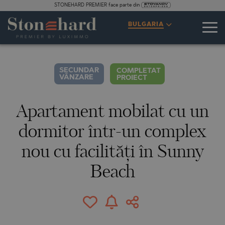
STONEHARD PREMIER face parte din
SPECIFICAȚII
DESCRIERE
HARTĂ
GALERIE
PREȚURI
ANCHETĂ
BULGARIA
9
FOTOGRAFII
SECUNDAR
COMPLETAT
VÂNZARE
PROIECT
Apartament mobilat cu un
dormitor într-un complex
nou cu facilități în Sunny
Beach