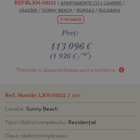
REF#LXH-115122
/
APARTAMENTE CU 2 CAMERE
/
VÂNZĂRI
/
SUNNY BEACH
/
BURGAS
/
BULGARIA
PE HARTĂ
Preţ:
113 096
€
m²
(1 926 €/
)
*Prețurile și disponibilitatea
sunt orientative.
Ref. Număr: LXH-115122 /
3071
Locaţie:
Sunny Beach
Tipul clădirii/complexului:
Rezidențial
Clasa clădirii/complexului: