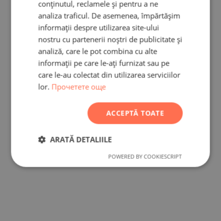
conținutul, reclamele și pentru a ne
RUSSIAN
analiza traficul. De asemenea, împărtășim
informații despre utilizarea site-ului
GERMAN
nostru cu partenerii noștri de publicitate și
FRENCH
analiză, care le pot combina cu alte
POLISH
informații pe care le-ați furnizat sau pe
care le-au colectat din utilizarea serviciilor
ROMANIAN
lor.
Прочетете още
SERBIAN
CZECH
ACCEPTĂ TOATE
ARATĂ DETALIILE
POWERED BY COOKIESCRIPT