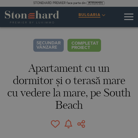
STONEHARD PREMIER face parte din
SPECIFICAȚII
DESCRIERE
HARTĂ
GALERIE
PREȚURI
ANCHETĂ
BULGARIA
18
FOTOGRAFII
SECUNDAR
COMPLETAT
VÂNZARE
PROIECT
Apartament cu un
dormitor și o terasă mare
cu vedere la mare, pe South
Beach