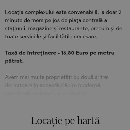
Locația complexului este convenabilă, la doar 2
minute de mers pe jos de piața centrală a
stațiunii, magazine și restaurante, precum și de
toate serviciile și facilitățile necesare.
Taxă de întreținere - 16,80 Euro pe metru
pătrat.
Avem mai multe proprietăți cu două și trei
dormitoare în această clădire modernă,
contactați-ne pentru o vizionare!
Locație pe hartă