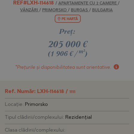
REF#LXH-114618
/
APARTAMENTE CU 2 CAMERE
/
VÂNZĂRI
/
PRIMORSKO
/
BURGAS
/
BULGARIA
PE HARTĂ
Preţ:
205 000
€
m²
(1 906 €/
)
*Prețurile și disponibilitatea
sunt orientative.
Ref. Număr: LXH-114618 /
1111
Locaţie:
Primorsko
Tipul clădirii/complexului:
Rezidențial
Clasa clădirii/complexului: