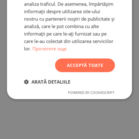
RUSSIAN
analiza traficul. De asemenea, împărtășim
informații despre utilizarea site-ului
GERMAN
nostru cu partenerii noștri de publicitate și
FRENCH
analiză, care le pot combina cu alte
POLISH
informații pe care le-ați furnizat sau pe
care le-au colectat din utilizarea serviciilor
ROMANIAN
lor.
Прочетете още
SERBIAN
CZECH
ACCEPTĂ TOATE
ARATĂ DETALIILE
POWERED BY COOKIESCRIPT