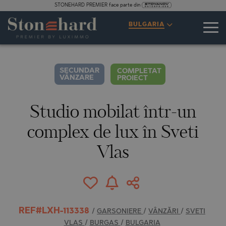
STONEHARD PREMIER face parte din
SPECIFICAȚII
DESCRIERE
HARTĂ
GALERIE
PREȚURI
ANCHETĂ
BULGARIA
20
FOTOGRAFII
SECUNDAR
COMPLETAT
VÂNZARE
PROIECT
Studio mobilat într-un
complex de lux în Sveti
Vlas
REF#LXH-113338
/
GARSONIERE
/
VÂNZĂRI
/
SVETI
VLAS
/
BURGAS
/
BULGARIA