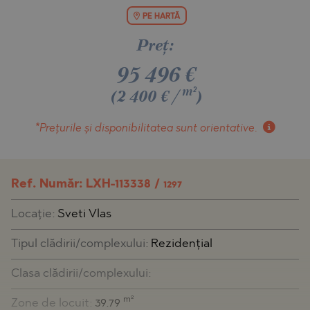
PE HARTĂ
Preţ:
95 496
€
m²
(2 400 €/
)
*Prețurile și disponibilitatea
sunt orientative.
Ref. Număr: LXH-113338 /
1297
Locaţie:
Sveti Vlas
Tipul clădirii/complexului:
Rezidențial
Clasa clădirii/complexului:
m²
Zone de locuit:
39.79