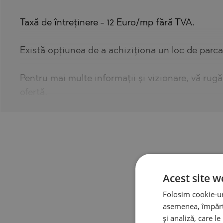
Taxă de întreținere - 12 Euro/mp fără TVA.
Există opțiunea de a achiziționa un loc de parca
Pentru mai multe informații și vizionare, vă ru
ofertă.
Acest site w
Folosim cookie-uri
asemenea, împărtă
și analiză, care l