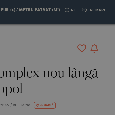
TĂ
EUR (€)
/
METRU PĂTRAT (M²)
RO
INTRARE
complex nou lângă
opol
RGAS
/
BULGARIA
PE HARTĂ