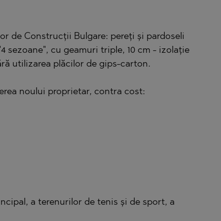
TE
 de Construcții Bulgare: pereți și pardoseli
4 sezoane", cu geamuri triple, 10 cm - izolație
ără utilizarea plăcilor de gips-carton.
SI
rerea noului proprietar, contra cost:
OVO
cipal, a terenurilor de tenis și de sport, a