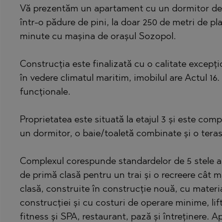
Vă prezentăm un apartament cu un dormitor de 7
BISTRICA
BELASHTITSA
într-o pădure de pini, la doar 250 de metri de plaj
BYALA (VARNA
BOJURETS
minute cu mașina de orașul Sozopol.
CHERNOMORE
BYALA (VARNA
Construcția este finalizată cu o calitate excepți
DRAGICHEVO
CHERNOMORE
în vedere climatul maritim, imobilul are Actul 1
GARA ELIN PE
DOBRINISHTE
funcționale.
GERMAN
GARA ELIN PE
GODECH
KAVARNA
Proprietatea este situată la etajul 3 și este comp
un dormitor, o baie/toaletă combinate și o teras
GURMAZOVO
KAZANLAK
LOZEN
KLADNITSA
Complexul corespunde standardelor de 5 stele ale
MARKOVO
LOZEN
de primă clasă pentru un trai și o recreere cât m
OBZOR
MANOLE
clasă, construite în construcție nouă, cu materia
construcției și cu costuri de operare minime, lift
PANAGYURISH
MARKOVO
fitness și SPA, restaurant, pază și întreținere. A