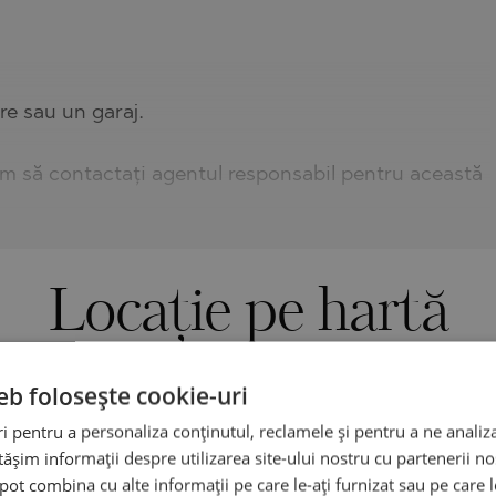
re sau un garaj.
găm să contactați agentul responsabil pentru această
Locație pe hartă
eb folosește cookie-uri
 pentru a personaliza conținutul, reclamele și pentru a ne analiza
șim informații despre utilizarea site-ului nostru cu partenerii noș
e pot combina cu alte informații pe care le-ați furnizat sau pe care 