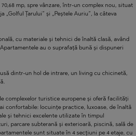
0,68 mp, spre vânzare, într-un complex nou, situat
a „Golful Țarului” și „Peștele Auriu”, la câteva
)
TS
)
onală, cu materiale și tehnici de înaltă clasă, având
TS
6. Apartamentele au o suprafață bună și dispuneri
LIN
LIN
usă dintr-un hol de intrare, un living cu chicinetă,
ă.
 complexelor turistice europene și oferă facilități
ai confortabile: locuințe practice, luxoase, de înaltă
le și tehnici excelente utilizate în timpul
uri, parcare subterană și exterioară, piscină, sală de
TE
partamentele sunt situate în 4 secțiuni pe 4 etaje, cu