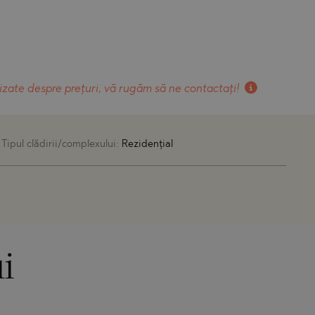
izate despre prețuri, vă rugăm să ne contactați!
Tipul clădirii/complexului:
Rezidențial
i