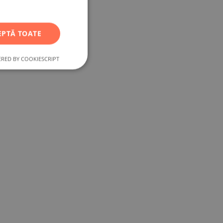
RUSSIAN
GERMAN
EPTĂ TOATE
FRENCH
POLISH
RED BY COOKIESCRIPT
ROMANIAN
SERBIAN
CZECH