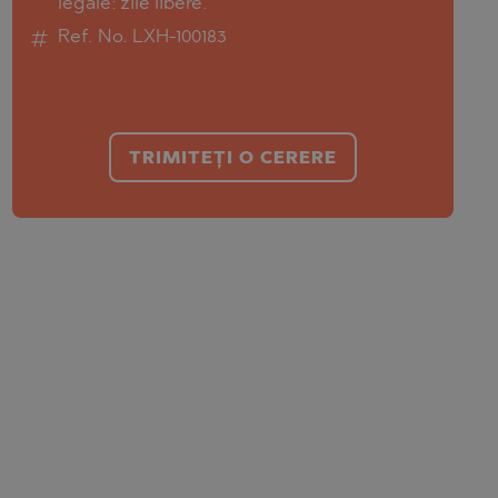
legale: zile libere.
Ref. No. LXH-100183
TRIMITEȚI O CERERE