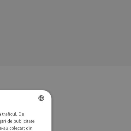
 traficul. De
BULGARIAN
tri de publicitate
ENGLISH
le-au colectat din