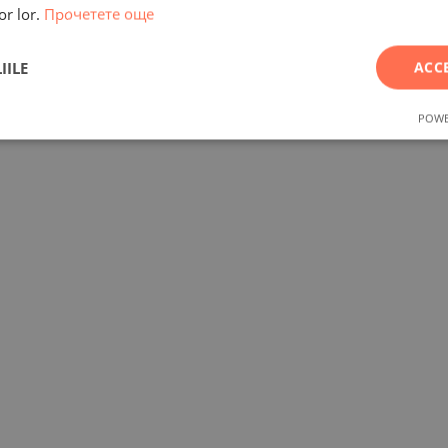
or lor.
Прочетете още
IILE
ACC
POWE