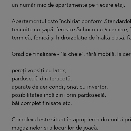
PANCHAREVO
OBZOR
un număr mic de apartamente pe fiecare etaj.
POMORIE
PANAGYURISH
PRIMORSKO
PANCHAREVO
Apartamentul este închiriat conform Standardelor
tencuite cu șapă, ferestre Schuco cu 6 camere, "
RAVNO POLE
POMORIE
termică, fonică și hidroizolație de înaltă clasă, f
RUDARTSI
PRIMORSKO
TSAREVO
SHKORPILOVT
Grad de finalizare - "la cheie", fără mobilă, la ce
VELINGRAD
SINEMORETS
pereți vopsiți cu latex,
VLADAYA
TOPOLA
pardoseală din teracotă,
TSAR SIMEON
aparate de aer condiționat cu invertor,
TSAREVO
posibilitatea încălzirii prin pardoseală,
VLADAYA
băi complet finisate etc.
YAGODOVO
Complexul este situat în apropierea drumului prin
magazinelor și a locurilor de joacă.