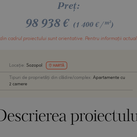
O
Preţ:
IAS
NCA
98 938
€
TINE AND
NI
TINE AND
m²
(1 400 €/
)
DS
din cadrul proiectului
sunt orientative.
Pentru informații actual
OS
Locaţie:
Sozopol
HARTĂ
Tipuri de proprietăți din clădire/complex:
Apartamente cu
2 camere
Descrierea proiectulu