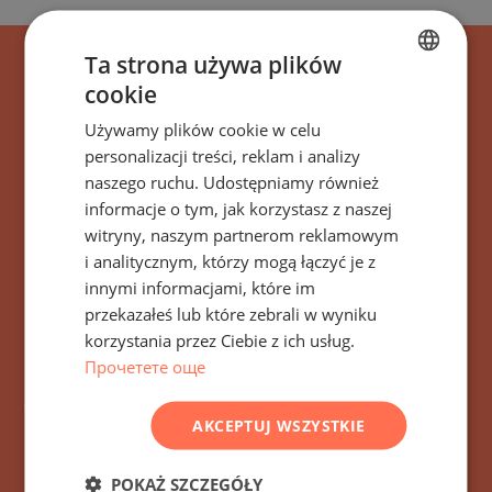
Ta strona używa plików
cookie
BULGARIAN
Używamy plików cookie w celu
ENGLISH
personalizacji treści, reklam i analizy
RUSSIAN
naszego ruchu. Udostępniamy również
informacje o tym, jak korzystasz z naszej
GERMAN
Zapisz się na wszystkie
witryny, naszym partnerom reklamowym
FRENCH
i analitycznym, którzy mogą łączyć je z
wiadomości, aktualizacje
POLISH
innymi informacjami, które im
i nowe oferty dotyczące
przekazałeś lub które zebrali w wyniku
ROMANIAN
korzystania przez Ciebie z ich usług.
budynku/kompleksu
SERBIAN
Прочетете още
Atelier Residences Miami
CZECH
AKCEPTUJ WSZYSTKIE
Miami, USA
POKAŻ SZCZEGÓŁY