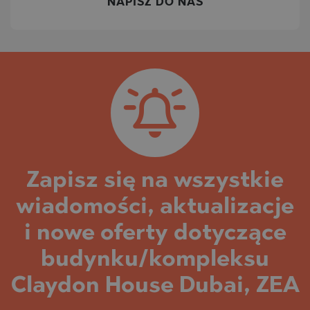
NAPISZ DO NAS
Zapisz się na wszystkie
wiadomości, aktualizacje
i nowe oferty dotyczące
budynku/kompleksu
Claydon House Dubai, ZEA