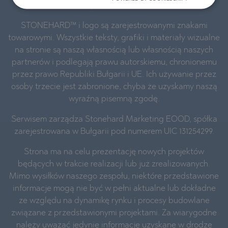
Wszelkie prawa zastrzeżone.
STONEHARD™ i logo są zarejestrowanymi znakami
towarowymi. Wszystkie teksty, grafiki i materiały wizualne
na stronie są naszą własnością lub własnością naszych
partnerów i podlegają prawu autorskiemu, chronionemu
przez prawo Republiki Bułgarii i UE. Ich używanie przez
osoby trzecie jest zabronione, chyba że uzyskamy naszą
wyraźną pisemną zgodę.
Serwisem zarządza Stonehard Marketing EOOD, spółka
zarejestrowana w Bułgarii pod numerem UIC 131254299.
Strona ma na celu prezentację nowych projektów
będących w trakcie realizacji lub już zrealizowanych.
Mimo wysiłków naszego zespołu, niektóre przedstawione
informacje mogą nie być w pełni aktualne lub dokładne
ze względu na dynamikę rynku i procesy budowlane
związane z przedstawionymi projektami. Za wiarygodne
należy uważać jedynie informacje uzyskane w drodze