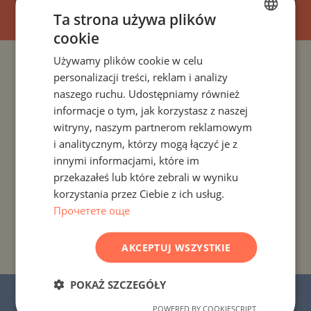
Ta strona używa plików
cookie
BULGARIAN
Używamy plików cookie w celu
ENGLISH
PROJEKTY I NIERUCHOMOŚCI WEDŁUG KRAJU
personalizacji treści, reklam i analizy
RUSSIAN
naszego ruchu. Udostępniamy również
PROJEKTY I NIERUCHOMOŚCI WEDŁUG ROZLICZENIA
informacje o tym, jak korzystasz z naszej
GERMAN
witryny, naszym partnerom reklamowym
FRENCH
i analitycznym, którzy mogą łączyć je z
PROJEKTY I NIERUCHOMOŚCI WEDŁUG TYPU
NIERUCHOMOŚCI
POLISH
innymi informacjami, które im
przekazałeś lub które zebrali w wyniku
ROMANIAN
korzystania przez Ciebie z ich usług.
PROJEKTY I NIERUCHOMOŚCI WEDŁUG REGIONU
SERBIAN
Прочетете още
CZECH
PROJEKTY I NIERUCHOMOŚCI WEDŁUG NAZWY
BUDYNKU/KOMPLEKSU
AKCEPTUJ WSZYSTKIE
POKAŻ SZCZEGÓŁY
© 2016-2026 „Stonehard Marketing” Ltd.
POWERED BY COOKIESCRIPT