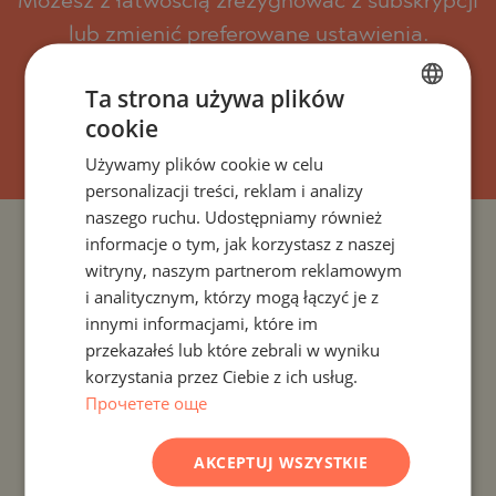
Możesz z łatwością zrezygnować z subskrypcji
lub zmienić preferowane ustawienia.
Ta strona używa plików
cookie
SUBSKRYBOWAĆ
BULGARIAN
Używamy plików cookie w celu
ENGLISH
personalizacji treści, reklam i analizy
RUSSIAN
naszego ruchu. Udostępniamy również
informacje o tym, jak korzystasz z naszej
GERMAN
PROJEKTY I NIERUCHOMOŚCI WEDŁUG KRAJU
witryny, naszym partnerom reklamowym
FRENCH
i analitycznym, którzy mogą łączyć je z
PROJEKTY I NIERUCHOMOŚCI WEDŁUG ROZLICZENIA
POLISH
innymi informacjami, które im
przekazałeś lub które zebrali w wyniku
ROMANIAN
PROJEKTY I NIERUCHOMOŚCI WEDŁUG TYPU
korzystania przez Ciebie z ich usług.
NIERUCHOMOŚCI
SERBIAN
Прочетете още
CZECH
PROJEKTY I NIERUCHOMOŚCI WEDŁUG REGIONU
AKCEPTUJ WSZYSTKIE