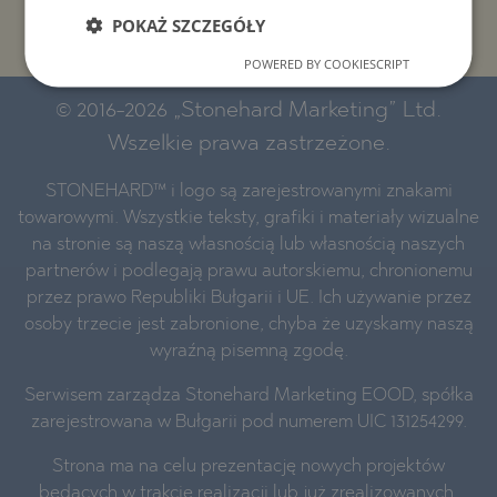
PROJEKTY I NIERUCHOMOŚCI WEDŁUG NAZWY
POKAŻ SZCZEGÓŁY
BUDYNKU/KOMPLEKSU
POWERED BY COOKIESCRIPT
© 2016-2026 „Stonehard Marketing” Ltd.
Wszelkie prawa zastrzeżone.
STONEHARD™ i logo są zarejestrowanymi znakami
towarowymi. Wszystkie teksty, grafiki i materiały wizualne
na stronie są naszą własnością lub własnością naszych
partnerów i podlegają prawu autorskiemu, chronionemu
przez prawo Republiki Bułgarii i UE. Ich używanie przez
osoby trzecie jest zabronione, chyba że uzyskamy naszą
wyraźną pisemną zgodę.
Serwisem zarządza Stonehard Marketing EOOD, spółka
zarejestrowana w Bułgarii pod numerem UIC 131254299.
Strona ma na celu prezentację nowych projektów
będących w trakcie realizacji lub już zrealizowanych.