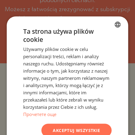
podobnych cechach.
Możesz z łatwością zrezygnować z subskrypcji
lub zmienić preferowane ustawienia.
Ta strona używa plików
cookie
BULGARIAN
SUBSKRYBOWAĆ
Używamy plików cookie w celu
ENGLISH
personalizacji treści, reklam i analizy
RUSSIAN
naszego ruchu. Udostępniamy również
informacje o tym, jak korzystasz z naszej
GERMAN
PROJEKTY I NIERUCHOMOŚCI WEDŁUG KRAJU
witryny, naszym partnerom reklamowym
FRENCH
i analitycznym, którzy mogą łączyć je z
POLISH
innymi informacjami, które im
PROJEKTY I NIERUCHOMOŚCI WEDŁUG ROZLICZENIA
przekazałeś lub które zebrali w wyniku
ROMANIAN
korzystania przez Ciebie z ich usług.
PROJEKTY I NIERUCHOMOŚCI WEDŁUG TYPU
SERBIAN
Прочетете още
NIERUCHOMOŚCI
CZECH
AKCEPTUJ WSZYSTKIE
PROJEKTY I NIERUCHOMOŚCI WEDŁUG REGIONU