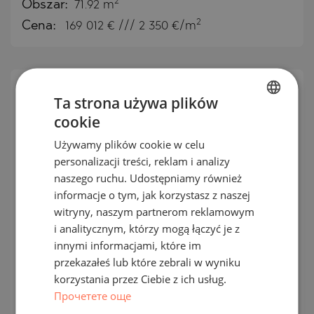
2
Obszar:
71.92 m
2
Cena:
169 012
€ /// 2 350 €/m
Ta strona używa plików
OFERTA
JEDNOSTKOWA
cookie
BULGARIAN
Używamy plików cookie w celu
ENGLISH
personalizacji treści, reklam i analizy
RUSSIAN
naszego ruchu. Udostępniamy również
informacje o tym, jak korzystasz z naszej
GERMAN
witryny, naszym partnerom reklamowym
FRENCH
i analitycznym, którzy mogą łączyć je z
Trzypokojowy apartament z
POLISH
innymi informacjami, które im
ogrodem w nowym, ekskluzywnym
przekazałeś lub które zebrali w wyniku
ROMANIAN
korzystania przez Ciebie z ich usług.
budynku w pobliżu Paradise Mall i
SERBIAN
Прочетете още
South Park
CZECH