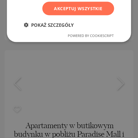
KRUSTOVA VADA / SOFIA / SOFIA / BUŁGARIA
AKCEPTUJ WSZYSTKIE
MAPA
2
Obszar:
137.69 m
POKAŻ SZCZEGÓŁY
2
Cena:
308 701
€ /// 2 242 €/m
POWERED BY COOKIESCRIPT
Apartamenty w butikowym
budynku w pobliżu Paradise Mall i