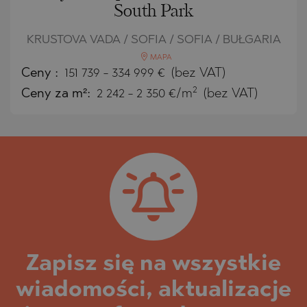
South Park
KRUSTOVA VADA / SOFIA / SOFIA / BUŁGARIA
MAPA
Ceny
:
151 739
-
334 999
€
(bez VAT)
2
Ceny za m²:
2 242 - 2 350 €/m
(bez VAT)
Zapisz się na wszystkie
wiadomości, aktualizacje