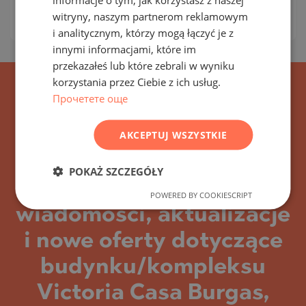
witryny, naszym partnerom reklamowym
2
Ceny za m²:
1 588 - 1 843 €/m
FRENCH
i analitycznym, którzy mogą łączyć je z
POLISH
innymi informacjami, które im
przekazałeś lub które zebrali w wyniku
ROMANIAN
korzystania przez Ciebie z ich usług.
SERBIAN
Прочетете още
CZECH
AKCEPTUJ WSZYSTKIE
POKAŻ SZCZEGÓŁY
Zapisz się na wszystkie
POWERED BY COOKIESCRIPT
wiadomości, aktualizacje
i nowe oferty dotyczące
budynku/kompleksu
Victoria Casa Burgas,