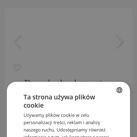
Domy dwukondygnacyjne z
miejscami parkingowymi w
Ta strona używa plików
ogrodzonym kompleksie pomiędzy
cookie
BULGARIAN
Burgas i Pomorie
Używamy plików cookie w celu
ENGLISH
personalizacji treści, reklam i analizy
SARAFOVO / BURGAS / BURGAS / BUŁGARIA
RUSSIAN
naszego ruchu. Udostępniamy również
MAPA
informacje o tym, jak korzystasz z naszej
Ceny
:
197 000
-
325 000
€
GERMAN