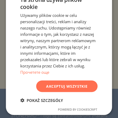
cookie
BULGARIAN
PROJEKTY I NIERUCHOMOŚCI WEDŁUG KRAJU
Używamy plików cookie w celu
ENGLISH
personalizacji treści, reklam i analizy
PROJEKTY I NIERUCHOMOŚCI WEDŁUG ROZLICZENIA
RUSSIAN
naszego ruchu. Udostępniamy również
informacje o tym, jak korzystasz z naszej
GERMAN
PROJEKTY I NIERUCHOMOŚCI WEDŁUG TYPU
witryny, naszym partnerom reklamowym
FRENCH
NIERUCHOMOŚCI
i analitycznym, którzy mogą łączyć je z
POLISH
innymi informacjami, które im
PROJEKTY I NIERUCHOMOŚCI WEDŁUG REGIONU
przekazałeś lub które zebrali w wyniku
ROMANIAN
korzystania przez Ciebie z ich usług.
SERBIAN
Прочетете още
PROJEKTY I NIERUCHOMOŚCI WEDŁUG NAZWY
BUDYNKU/KOMPLEKSU
CZECH
AKCEPTUJ WSZYSTKIE
© 2016-2026 „Stonehard Marketing” Ltd.
POKAŻ SZCZEGÓŁY
Wszelkie prawa zastrzeżone.
POWERED BY COOKIESCRIPT
STONEHARD™ i logo są zarejestrowanymi znakami