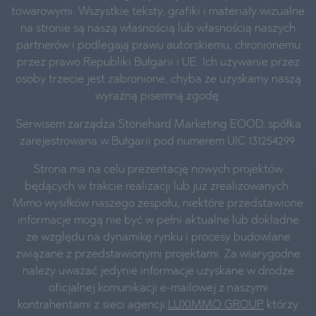
towarowymi. Wszystkie teksty, grafiki i materiały wizualne
na stronie są naszą własnością lub własnością naszych
partnerów i podlegają prawu autorskiemu, chronionemu
przez prawo Republiki Bułgarii i UE. Ich używanie przez
osoby trzecie jest zabronione, chyba że uzyskamy naszą
wyraźną pisemną zgodę.
Serwisem zarządza Stonehard Marketing EOOD, spółka
zarejestrowana w Bułgarii pod numerem UIC 131254299.
Strona ma na celu prezentację nowych projektów
będących w trakcie realizacji lub już zrealizowanych.
Mimo wysiłków naszego zespołu, niektóre przedstawione
informacje mogą nie być w pełni aktualne lub dokładne
ze względu na dynamikę rynku i procesy budowlane
związane z przedstawionymi projektami. Za wiarygodne
należy uważać jedynie informacje uzyskane w drodze
oficjalnej komunikacji e-mailowej z naszymi
kontrahentami z sieci agencji
LUXIMMO GROUP
którzy