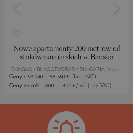
Nowe apartamenty 200 metrów od
stoków narciarskich w Bansko
BANSKO / BLAGOEVGRAD / BUŁGARIA
MAPA
Ceny
:
93 240
-
158 760
€
(bez VAT)
2
Ceny za m²:
1 800 - 1 800 €/m
(bez VAT)