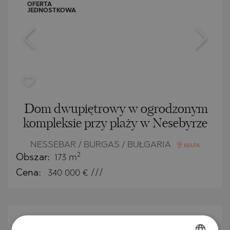
OFERTA
JEDNOSTKOWA
Dom dwupiętrowy w ogrodzonym
kompleksie przy plaży w Nesebyrze
NESSEBAR / BURGAS / BUŁGARIA
MAPA
2
Obszar:
173 m
Cena:
340 000
€ ///
OFERTA