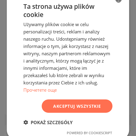
JEDNOSTKOWA
Ta strona używa plików
cookie
BULGARIAN
Używamy plików cookie w celu
ENGLISH
personalizacji treści, reklam i analizy
RUSSIAN
naszego ruchu. Udostępniamy również
informacje o tym, jak korzystasz z naszej
GERMAN
witryny, naszym partnerom reklamowym
FRENCH
Dwupiętrowy dom w innowacyjnym
i analitycznym, którzy mogą łączyć je z
POLISH
kompleksie na drugiej linii brzegowej
innymi informacjami, które im
przekazałeś lub które zebrali w wyniku
w Nesebyrze
ROMANIAN
korzystania przez Ciebie z ich usług.
SERBIAN
Прочетете още
NESSEBAR / BURGAS / BUŁGARIA
MAPA
2
Obszar:
204 m
CZECH
AKCEPTUJ WSZYSTKIE
Cena:
420 000
€ ///
POKAŻ SZCZEGÓŁY
POWERED BY COOKIESCRIPT