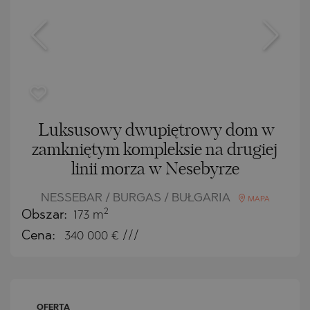
Luksusowy dwupiętrowy dom w
zamkniętym kompleksie na drugiej
linii morza w Nesebyrze
NESSEBAR / BURGAS / BUŁGARIA
MAPA
2
Obszar:
173 m
Cena:
340 000
€ ///
OFERTA