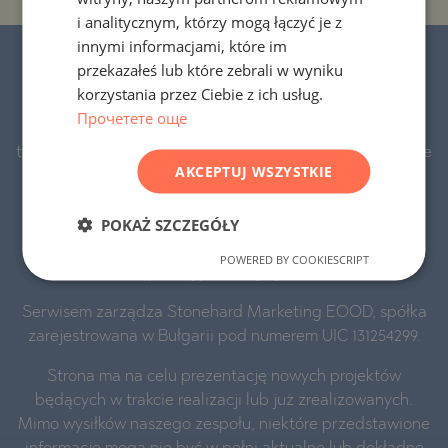
FRENCH
i analitycznym, którzy mogą łączyć je z
POLISH
innymi informacjami, które im
© 2016-2026 „Stonehard Marketing” Ltd.
przekazałeś lub które zebrali w wyniku
ROMANIAN
Wszelkie prawa zastrzeżone.
korzystania przez Ciebie z ich usług.
SERBIAN
Прочетете още
STONEHARD™ i logo są zarejestrowanymi znakami
CZECH
towarowymi. Wszystkie teksty, grafiki i materiały wizualne
AKCEPTUJ WSZYSTKIE
na stronie są naszą własnością lub własnością naszych
partnerów i podlegają prawu autorskiemu, chronionemu
POKAŻ SZCZEGÓŁY
przez prawo Republiki Bułgarii i UE. Ich używanie przez
osoby trzecie jest zabronione, chyba że uzyskamy naszą
POWERED BY COOKIESCRIPT
wyraźną pisemną zgodę.
Serwisem zarządza Stonehard Marketing EOOD, spółka
zarejestrowana w Bułgarii pod numerem UIC 131254299.
Strona ma na celu prezentację nowych projektów
będących w trakcie realizacji lub już zrealizowanych.
Mimo wysiłków naszego zespołu, niektóre przedstawione