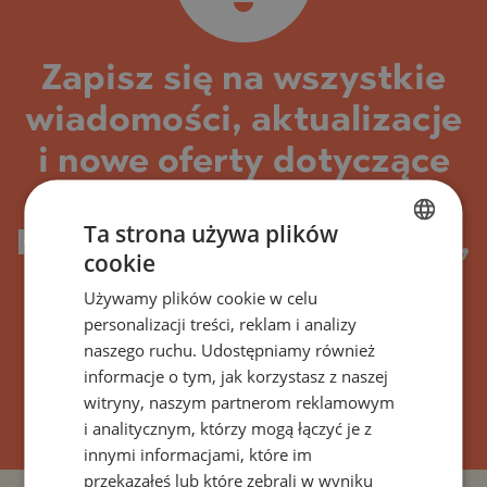
Zapisz się na wszystkie
wiadomości, aktualizacje
i nowe oferty dotyczące
budynku/kompleksu
Ta strona używa plików
Happy residence Rudartsi,
cookie
BULGARIAN
Bułgaria
Używamy plików cookie w celu
ENGLISH
personalizacji treści, reklam i analizy
RUSSIAN
naszego ruchu. Udostępniamy również
informacje o tym, jak korzystasz z naszej
GERMAN
SUBSKRYBOWAĆ
witryny, naszym partnerom reklamowym
FRENCH
i analitycznym, którzy mogą łączyć je z
POLISH
innymi informacjami, które im
przekazałeś lub które zebrali w wyniku
ROMANIAN