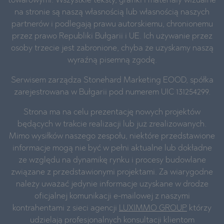
towarowymi. Wszystkie teksty, grafiki i materiały wizualne
na stronie są naszą własnością lub własnością naszych
partnerów i podlegają prawu autorskiemu, chronionemu
przez prawo Republiki Bułgarii i UE. Ich używanie przez
osoby trzecie jest zabronione, chyba że uzyskamy naszą
wyraźną pisemną zgodę.
Serwisem zarządza Stonehard Marketing EOOD, spółka
zarejestrowana w Bułgarii pod numerem UIC 131254299.
Strona ma na celu prezentację nowych projektów
będących w trakcie realizacji lub już zrealizowanych.
Mimo wysiłków naszego zespołu, niektóre przedstawione
informacje mogą nie być w pełni aktualne lub dokładne
ze względu na dynamikę rynku i procesy budowlane
związane z przedstawionymi projektami. Za wiarygodne
należy uważać jedynie informacje uzyskane w drodze
oficjalnej komunikacji e-mailowej z naszymi
kontrahentami z sieci agencji
LUXIMMO GROUP
którzy
udzielają profesjonalnych konsultacji klientom