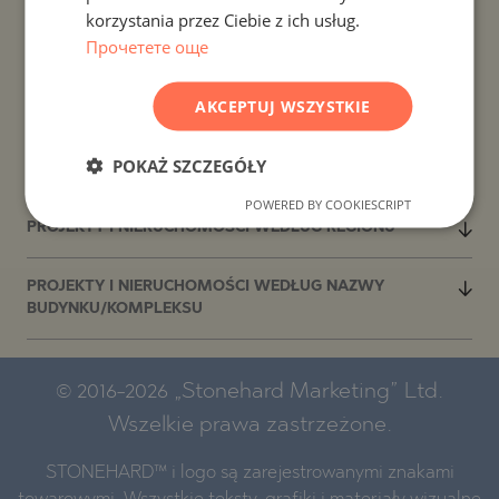
korzystania przez Ciebie z ich usług.
PROJEKTY I NIERUCHOMOŚCI WEDŁUG KRAJU
SERBIAN
Прочетете още
CZECH
PROJEKTY I NIERUCHOMOŚCI WEDŁUG ROZLICZENIA
AKCEPTUJ WSZYSTKIE
PROJEKTY I NIERUCHOMOŚCI WEDŁUG TYPU
POKAŻ SZCZEGÓŁY
NIERUCHOMOŚCI
POWERED BY COOKIESCRIPT
PROJEKTY I NIERUCHOMOŚCI WEDŁUG REGIONU
PROJEKTY I NIERUCHOMOŚCI WEDŁUG NAZWY
BUDYNKU/KOMPLEKSU
© 2016-2026 „Stonehard Marketing” Ltd.
Wszelkie prawa zastrzeżone.
STONEHARD™ i logo są zarejestrowanymi znakami