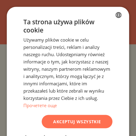
Ta strona używa plików
SUBSKRYBOWAĆ
cookie
BULGARIAN
Używamy plików cookie w celu
ENGLISH
personalizacji treści, reklam i analizy
RUSSIAN
naszego ruchu. Udostępniamy również
PROJEKTY I NIERUCHOMOŚCI WEDŁUG KRAJU
informacje o tym, jak korzystasz z naszej
GERMAN
witryny, naszym partnerom reklamowym
FRENCH
PROJEKTY I NIERUCHOMOŚCI WEDŁUG ROZLICZENIA
i analitycznym, którzy mogą łączyć je z
POLISH
innymi informacjami, które im
PROJEKTY I NIERUCHOMOŚCI WEDŁUG TYPU
przekazałeś lub które zebrali w wyniku
ROMANIAN
NIERUCHOMOŚCI
korzystania przez Ciebie z ich usług.
SERBIAN
Прочетете още
PROJEKTY I NIERUCHOMOŚCI WEDŁUG REGIONU
CZECH
AKCEPTUJ WSZYSTKIE
PROJEKTY I NIERUCHOMOŚCI WEDŁUG NAZWY
BUDYNKU/KOMPLEKSU