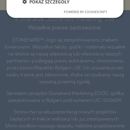
POKAŻ SZCZEGÓŁY
POWERED BY COOKIESCRIPT
© 2016-2026 „Stonehard Marketing” Ltd.
Wszelkie prawa zastrzeżone.
STONEHARD™ i logo są zarejestrowanymi znakami
towarowymi. Wszystkie teksty, grafiki i materiały wizualne
na stronie są naszą własnością lub własnością naszych
partnerów i podlegają prawu autorskiemu, chronionemu
przez prawo Republiki Bułgarii i UE. Ich używanie przez
osoby trzecie jest zabronione, chyba że uzyskamy naszą
wyraźną pisemną zgodę.
Serwisem zarządza Stonehard Marketing EOOD, spółka
zarejestrowana w Bułgarii pod numerem UIC 131254299.
Strona ma na celu prezentację nowych projektów
będących w trakcie realizacji lub już zrealizowanych.
Mimo wysiłków naszego zespołu, niektóre przedstawione