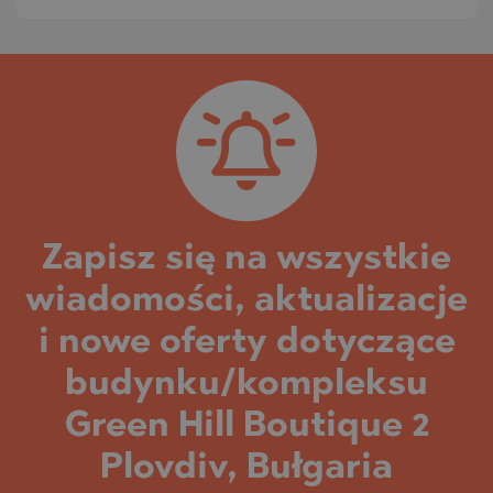
Zapisz się na wszystkie
wiadomości, aktualizacje
i nowe oferty dotyczące
budynku/kompleksu
Green Hill Boutique 2
Plovdiv, Bułgaria