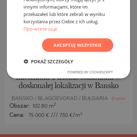
POLISH
innymi informacjami, które im
EKSKLUZYWNY
PRAWA
przekazałeś lub które zebrali w wyniku
ROMANIAN
korzystania przez Ciebie z ich usług.
WTÓRNY
SPRZEDAŻ
SERBIAN
Прочетете още
ZAKOŃCZONY
CZECH
PROJEKT
AKCEPTUJ WSZYSTKIE
POKAŻ SZCZEGÓŁY
Przestronne trzypokojowe
POWERED BY COOKIESCRIPT
mieszkanie z trzema balkonami w
doskonałej lokalizacji w Bansko
BANSKO / BLAGOEVGRAD / BUŁGARIA
MAPA
2
Obszar:
102.80 m
2
Cena:
75 000
€ /// 730 €/m