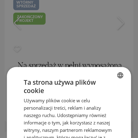
WTÓRNY
SPRZEDAŻ
ZAKOŃCZONY
PROJEKT
Na sprzedaż w pełni wyposażona
restauracja - irlandzki pub, z
Ta strona używa plików
doskonałą lokalizacją w Bansko
cookie
BULGARIAN
BANSKO / BLAGOEVGRAD / BUŁGARIA
MAPA
Używamy plików cookie w celu
2
ENGLISH
Obszar:
277.71 m
personalizacji treści, reklam i analizy
Cena:
290 000
€ ///
RUSSIAN
naszego ruchu. Udostępniamy również
informacje o tym, jak korzystasz z naszej
GERMAN
witryny, naszym partnerom reklamowym
FRENCH
i analitycznym, którzy mogą łączyć je z