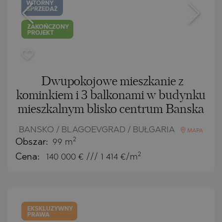
WTÓRNY
SPRZEDAŻ
ZAKOŃCZONY
PROJEKT
Dwupokojowe mieszkanie z
kominkiem i 3 balkonami w budynku
mieszkalnym blisko centrum Banska
BANSKO / BLAGOEVGRAD / BUŁGARIA
MAPA
2
Obszar:
99 m
2
Cena:
140 000
€ /// 1 414 €/m
EKSKLUZYWNY
PRAWA