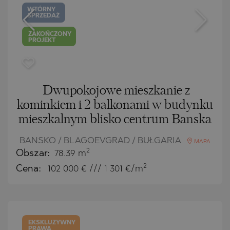
WTÓRNY
SPRZEDAŻ
ZAKOŃCZONY
PROJEKT
Dwupokojowe mieszkanie z
kominkiem i 2 balkonami w budynku
mieszkalnym blisko centrum Banska
BANSKO / BLAGOEVGRAD / BUŁGARIA
MAPA
2
Obszar:
78.39 m
2
Cena:
102 000
€ /// 1 301 €/m
EKSKLUZYWNY
PRAWA