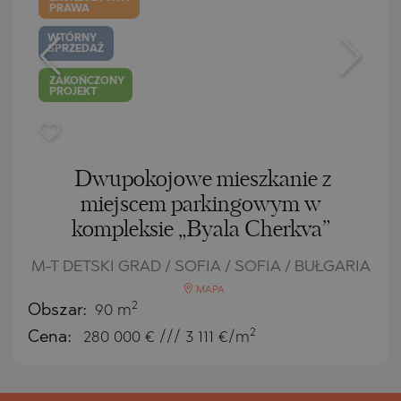
PRAWA
WTÓRNY
SPRZEDAŻ
ZAKOŃCZONY
PROJEKT
Dwupokojowe mieszkanie z
miejscem parkingowym w
kompleksie „Byala Cherkva”
M-T DETSKI GRAD / SOFIA / SOFIA / BUŁGARIA
MAPA
2
Obszar:
90 m
2
Cena:
280 000
€ /// 3 111 €/m