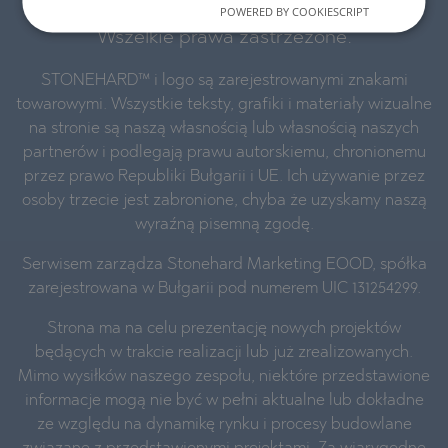
© 2016-2026 „Stonehard Marketing” Ltd.
POWERED BY COOKIESCRIPT
Wszelkie prawa zastrzeżone.
STONEHARD™ i logo są zarejestrowanymi znakami
towarowymi. Wszystkie teksty, grafiki i materiały wizualne
na stronie są naszą własnością lub własnością naszych
partnerów i podlegają prawu autorskiemu, chronionemu
przez prawo Republiki Bułgarii i UE. Ich używanie przez
osoby trzecie jest zabronione, chyba że uzyskamy naszą
wyraźną pisemną zgodę.
Serwisem zarządza Stonehard Marketing EOOD, spółka
zarejestrowana w Bułgarii pod numerem UIC 131254299.
Strona ma na celu prezentację nowych projektów
będących w trakcie realizacji lub już zrealizowanych.
Mimo wysiłków naszego zespołu, niektóre przedstawione
informacje mogą nie być w pełni aktualne lub dokładne
ze względu na dynamikę rynku i procesy budowlane