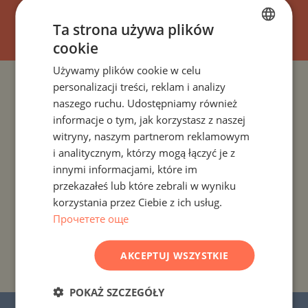
SUBSKRYBOWAĆ
Ta strona używa plików
cookie
BULGARIAN
Używamy plików cookie w celu
ENGLISH
personalizacji treści, reklam i analizy
PROJEKTY I NIERUCHOMOŚCI WEDŁUG KRAJU
RUSSIAN
naszego ruchu. Udostępniamy również
informacje o tym, jak korzystasz z naszej
GERMAN
PROJEKTY I NIERUCHOMOŚCI WEDŁUG ROZLICZENIA
witryny, naszym partnerom reklamowym
FRENCH
i analitycznym, którzy mogą łączyć je z
PROJEKTY I NIERUCHOMOŚCI WEDŁUG TYPU
POLISH
innymi informacjami, które im
NIERUCHOMOŚCI
przekazałeś lub które zebrali w wyniku
ROMANIAN
korzystania przez Ciebie z ich usług.
PROJEKTY I NIERUCHOMOŚCI WEDŁUG REGIONU
SERBIAN
Прочетете още
CZECH
PROJEKTY I NIERUCHOMOŚCI WEDŁUG NAZWY
AKCEPTUJ WSZYSTKIE
BUDYNKU/KOMPLEKSU
POKAŻ SZCZEGÓŁY