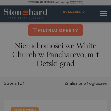
STONEHARD PREMIER jest częścią
BUŁGARIA
FILTRUJ OFERTY
Nieruchomości we White
Church w Pancharevo, m-t
Detski grad
Strona 1 z 1
Znaleziono 1 ogłoszeń
EKSKLUZYWNY