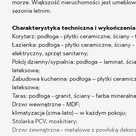
PANCHAREVO
OBZOR
morze. Większość nieruchomości jest umeblow
POMORIE
PANAGYURIS
sezonie letnim.
PRIMORSKO
PANCHAREVO
Charakterystyka techniczna i wykończenia 
RAVNO POLE
POMORIE
Korytarz: podłoga - płytki ceramiczne, ściany - 
RUDARTSI
PRIMORSKO
Łazienka: podłoga - płytki ceramiczne, ściany -
TSAREVO
SHKORPILOVT
elektryczny, sprzęt sanitarny;
Pokój dzienny/sypialnia: podłoga – laminat, ści
VELINGRAD
SINEMORETS
lateksowa;
VLADAYA
TOPOLA
Zabudowa kuchenna: podłoga – płytki ceramiczn
TSAR SIMEO
lateksowa;
TSAREVO
Taras: podłoga - granit, ściany - farba mineralna
Drzwi wewnętrzne - MDF;
VLADAYA
klimatyzacja (zima-lato) – w każdym pokoju;
YAGODOVO
Stolarka PCV, moskitiery;
Drzwi zewnętrzne - metalowe z powłoką dekora