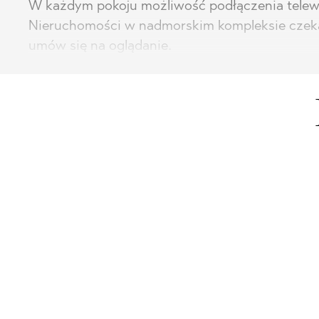
W każdym pokoju możliwość podłączenia telewizj
Nieruchomości w nadmorskim kompleksie czekaj
umów się na oglądanie.