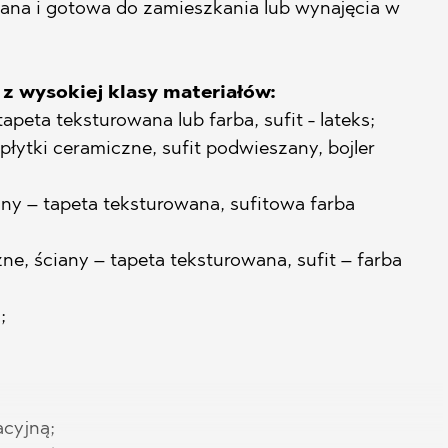
ana i gotowa do zamieszkania lub wynajęcia w
HTE
z wysokiej klasy materiałów:
tapeta teksturowana lub farba, sufit - lateks;
 płytki ceramiczne, sufit podwieszany, bojler
SI
any – tapeta teksturowana, sufitowa farba
e, ściany – tapeta teksturowana, sufit – farba
NOVO
;
cyjną;