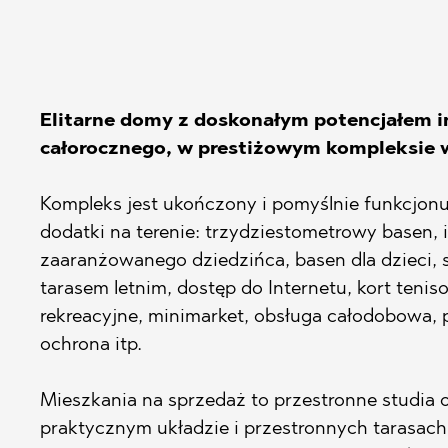
BISTRICA
BELASHTITS
BYALA (VARN
BOJURETS
CHERNOMOR
BYALA (VARN
Elitarne domy z doskonałym potencjałem 
DRAGICHEVO
CHERNOMOR
całorocznego, w prestiżowym kompleksie w 
GARA ELIN PE
DOBRINISHTE
GERMAN
GARA ELIN PE
Kompleks jest ukończony i pomyślnie funkcjonuj
dodatki na terenie: trzydziestometrowy basen, 
GODECH
KAVARNA
zaaranżowanego dziedzińca, basen dla dzieci, s
GURMAZOVO
KAZANLAK
tarasem letnim, dostęp do Internetu, kort tenis
LOZEN
KLADNITSA
rekreacyjne, minimarket, obsługa całodobowa, 
MARKOVO
LOZEN
ochrona itp.
OBZOR
MANOLE
Mieszkania na sprzedaż to przestronne studia or
PANAGYURIS
MARKOVO
praktycznym układzie i przestronnych tarasac