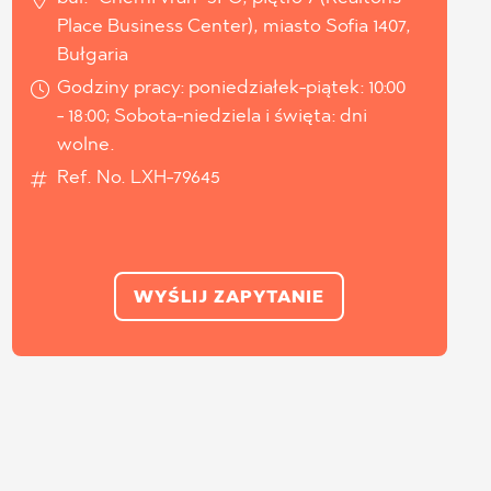
Place Business Center), miasto Sofia 1407,
Bułgaria
Godziny pracy: poniedziałek-piątek: 10:00
- 18:00; Sobota-niedziela i święta: dni
wolne.
Ref. No. LXH-79645
WYŚLIJ ZAPYTANIE