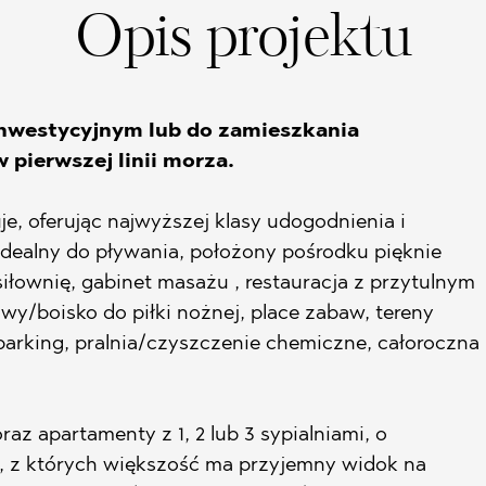
Opis projektu
A
A)
ETS
A)
inwestycyjnym lub do zamieszkania
ETS
pierwszej linii morza.
LIN
LIN
e, oferując najwyższej klasy udogodnienia i
idealny do pływania, położony pośrodku pięknie
iłownię, gabinet masażu , restauracja z przytulnym
owy/boisko do piłki nożnej, place zabaw, tereny
parking, pralnia/czyszczenie chemiczne, całoroczna
az apartamenty z 1, 2 lub 3 sypialniami, o
HTE
h, z których większość ma przyjemny widok na