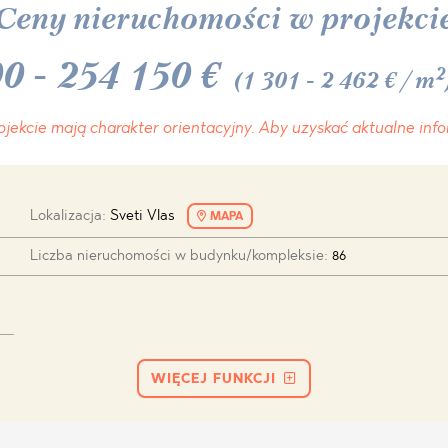
H
O
H
Ceny nieruchomości w projekci
MIAS
ENCA
00
-
254 150
€
TINE AND
ONI
TINE AND
2
(1 301 - 2 462 €/m
DS
ojekcie
mają charakter orientacyjny.
Aby uzyskać aktualne info
OS
Lokalizacja:
Sveti Vlas
MAPA
Liczba nieruchomości w budynku/kompleksie:
86
WIĘCEJ FUNKCJI
A