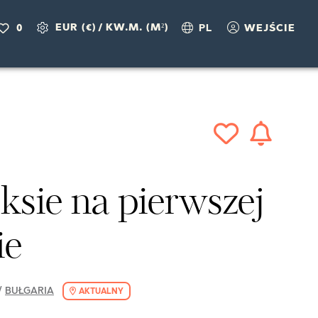
EUR (€)
/
KW.M. (M²)
0
PL
WEJŚCIE
sie na pierwszej
ie
/
BUŁGARIA
AKTUALNY