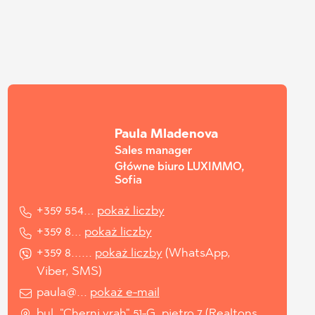
Paula Mladenova
Sales manager
Główne biuro LUXIMMO,
Sofia
+359 554...
pokaż liczby
+359 8...
pokaż liczby
+359 8......
pokaż liczby
(
WhatsApp
,
Viber
,
SMS
)
paula@...
pokaż e-mail
bul. "Cherni vrah" 51-G, piętro 7 (Realtons