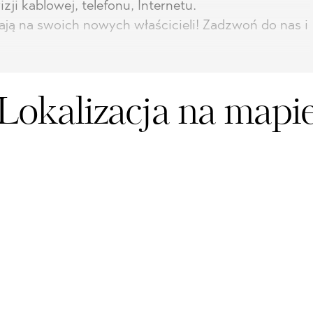
i kablowej, telefonu, Internetu.
ą na swoich nowych właścicieli! Zadzwoń do nas i
Lokalizacja na mapi