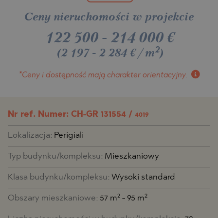
Ceny nieruchomości w projekcie
122 500
-
214 000
€
2
(2 197 - 2 284 €/m
)
*Ceny i dostępność
mają charakter orientacyjny.
Nr ref. Numer: CH-GR 131554 /
4019
Lokalizacja:
Perigiali
Typ budynku/kompleksu:
Mieszkaniowy
Klasa budynku/kompleksu:
Wysoki standard
2
2
Obszary mieszkaniowe:
57 m
- 95 m