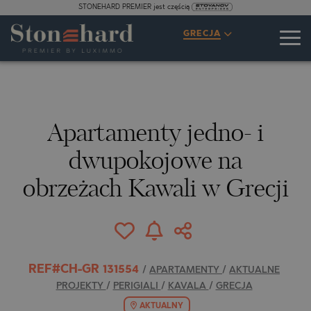
STONEHARD PREMIER jest częścią
SPECYFIKACJE
OPIS
MAPA
GALERIA
CENY
ZAPYTANIE
GRECJA
18
ZDJĘCIA
Apartamenty jedno- i
dwupokojowe na
obrzeżach Kawali w Grecji
REF#CH-GR 131554
/
APARTAMENTY
/
AKTUALNE
PROJEKTY
/
PERIGIALI
/
KAVALA
/
GRECJA
AKTUALNY