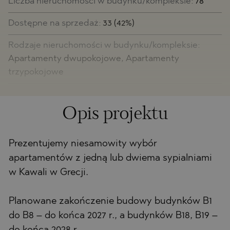
Liczba nieruchomości w budynku/kompleksie:
78
Dostępne na sprzedaż:
33 (42%)
Rodzaje nieruchomości w budynku/kompleksie:
Apartamenty dwupokojowe, Apartamenty
trzypokojowe
Opis projektu
Prezentujemy niesamowity wybór
apartamentów z jedną lub dwiema sypialniami
w Kawali w Grecji.
Planowane zakończenie budowy budynków B1
do B8 – do końca 2027 r., a budynków B18, B19 –