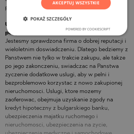
AKCEPTUJ WSZYSTKIE
procedury zakupu i metod platnosci.
POKAŻ SZCZEGÓŁY
Uslugi dodatkowe i obsluga
POWERED BY COOKIESCRIPT
posprzedazowa
Jestesmy sprawdzona firma o dobrej reputacji i
wieloletnim doswiadczeniu. Dlatego bedziemy z
Panstwem nie tylko w trakcie zakupu, ale takze
po jego zakonczeniu, swiadczac na Panstwa
zyczenie dodatkowe uslugi, aby w pelni i
bezproblemowo korzystac z nowo zakupionej
nieruchomosci. Uslugi, ktore mozemy
zaoferowac, obejmuja uzyskanie zgody na
kredyt hipoteczny z bulgarskiego banku,
ubezpieczenia majatku ruchomego i
nieruchomosci, ubezpieczenia na zycie,
ubezpieczenia medyczne i samochodowe,