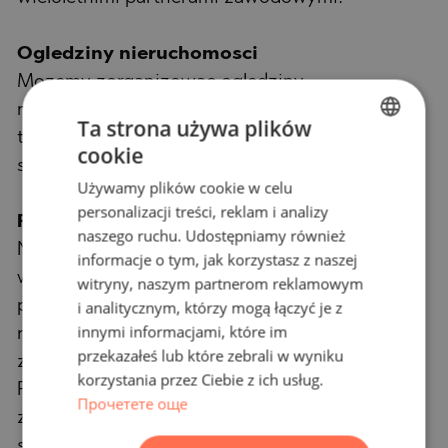
Ogledziny nieruchomosci
Mozemy zorganizowac ogledziny
nieruchomosci, w dogodnym dla Panstwa
Ta strona używa plików
terminie. W tym celu prosimy o skontaktowanie
cookie
BULGARIAN
sie z agentem odpowiedzialnym za te oferte.
Używamy plików cookie w celu
ENGLISH
personalizacji treści, reklam i analizy
Rezerwacja nieruchomosci
RUSSIAN
naszego ruchu. Udostępniamy również
Nieruchomosc moze byc zarezerwowana i
informacje o tym, jak korzystasz z naszej
GERMAN
wycofana ze sprzedazy po wplaceniu zadatku,
witryny, naszym partnerom reklamowym
FRENCH
po czym ustaje ogladanie z innymi kupujacymi i
i analitycznym, którzy mogą łączyć je z
POLISH
innymi informacjami, które im
rozpoczyna sie przygotowanie dokumentow do
przekazałeś lub które zebrali w wyniku
zawarcia umowy przedwstepnej i ostatecznej.
ROMANIAN
korzystania przez Ciebie z ich usług.
Prosimy o kontakt z agentem odpowiedzialnym
SERBIAN
Прочетете още
za te nieruchomosc w celu uzyskania
CZECH
szczegolowych informacji dotyczacych