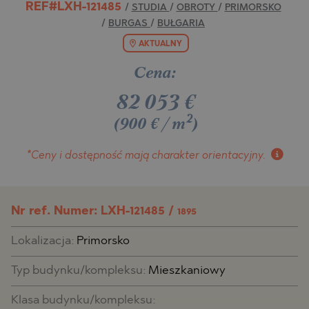
REF#LXH-121485
/
STUDIA
/
OBROTY
/
PRIMORSKO
/
BURGAS
/
BUŁGARIA
AKTUALNY
Cena:
82 053
€
2
(900 €/m
)
*Ceny i dostępność
mają charakter orientacyjny.
Nr ref. Numer: LXH-121485 /
1895
Lokalizacja:
Primorsko
Typ budynku/kompleksu:
Mieszkaniowy
Klasa budynku/kompleksu: