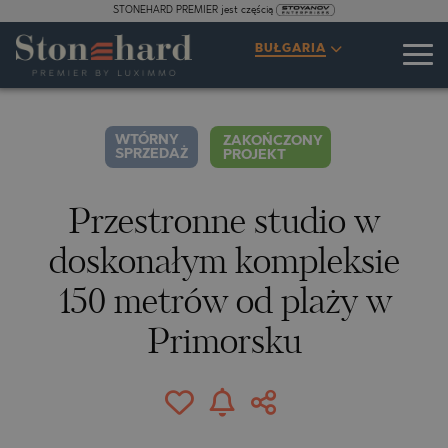
STONEHARD PREMIER jest częścią
SPECYFIKACJE
OPIS
MAPA
GALERIA
CENY
ZAPYTANIE
BUŁGARIA
5
ZDJĘCIA
WTÓRNY
ZAKOŃCZONY
SPRZEDAŻ
PROJEKT
Przestronne studio w
doskonałym kompleksie
150 metrów od plaży w
Primorsku