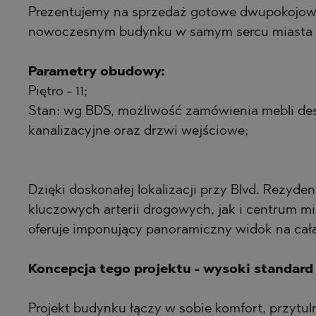
Prezentujemy na sprzedaż gotowe dwupokojowe
BISTRICA
BELASHTITS
nowoczesnym budynku w samym sercu miasta B
BYALA (VARN
BOJURETS
CHERNOMOR
BYALA (VARN
Parametry obudowy:
Piętro - 11;
DRAGICHEVO
CHERNOMOR
Stan: wg BDS, możliwość zamówienia mebli desi
GARA ELIN PE
DOBRINISHTE
kanalizacyjne oraz drzwi wejściowe;
GERMAN
GARA ELIN PE
GODECH
KAVARNA
Dzięki doskonałej lokalizacji przy Blvd. Rezyd
GURMAZOVO
KAZANLAK
kluczowych arterii drogowych, jak i centrum mi
LOZEN
KLADNITSA
oferuje imponujący panoramiczny widok na całą
MARKOVO
LOZEN
OBZOR
MANOLE
Koncepcja tego projektu - wysoki standard 
PANAGYURIS
MARKOVO
Projekt budynku łączy w sobie komfort, przytu