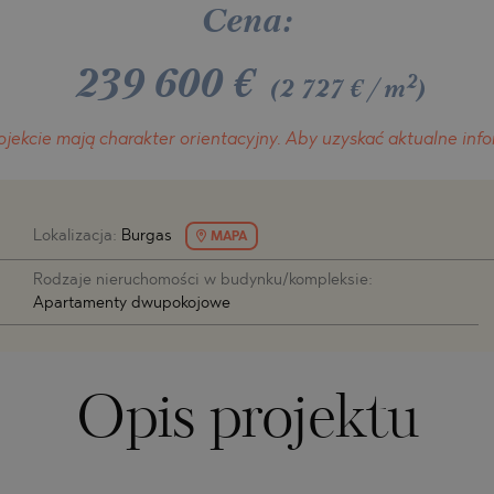
H
O
H
Cena:
MIAS
ENCA
239 600
€
TINE AND
ONI
TINE AND
2
(2 727 €/m
)
DS
ojekcie
mają charakter orientacyjny.
Aby uzyskać aktualne info
OS
Lokalizacja:
Burgas
MAPA
Rodzaje nieruchomości w budynku/kompleksie:
Apartamenty dwupokojowe
Opis projektu
A