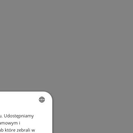
chu. Udostępniamy
BULGARIAN
klamowym i
ENGLISH
ub które zebrali w