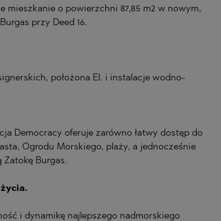
 mieszkanie o powierzchni 87,85 m2 w nowym,
A
urgas przy Deed 16.
A)
ETS
A)
ETS
gnerskich, położona El. i instalacje wodno-
LIN
LIN
encja Democracy oferuje zarówno łatwy dostęp do
asta, Ogrodu Morskiego, plaży, a jednocześnie
 Zatokę Burgas.
życia.
HTE
lność i dynamikę najlepszego nadmorskiego