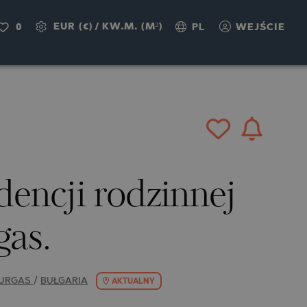
EUR (€)
/
KW.M. (M²)
0
PL
WEJŚCIE
dencji rodzinnej
gas.
URGAS
/
BUŁGARIA
AKTUALNY