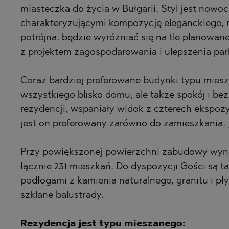
PANCHAREVO
OBZOR
miasteczka do życia w Bułgarii. Styl jest nowoc
POMORIE
PANAGYURIS
charakteryzującymi kompozycję eleganckiego, m
PRIMORSKO
PANCHAREVO
potrójna, będzie wyróżniać się na tle planowa
z projektem zagospodarowania i ulepszenia par
RAVNO POLE
POMORIE
RUDARTSI
PRIMORSKO
Coraz bardziej preferowane budynki typu miesz
TSAREVO
SHKORPILOVT
wszystkiego blisko domu, ale także spokój i be
VELINGRAD
SINEMORETS
rezydencji, wspaniały widok z czterech ekspozy
jest on preferowany zarówno do zamieszkania, j
VLADAYA
TOPOLA
TSAR SIMEO
Przy powiększonej powierzchni zabudowy wyn
TSAREVO
łącznie 231 mieszkań. Do dyspozycji Gości są 
VLADAYA
podłogami z kamienia naturalnego, granitu i pł
szklane balustrady.
YAGODOVO
Rezydencja jest typu mieszanego: