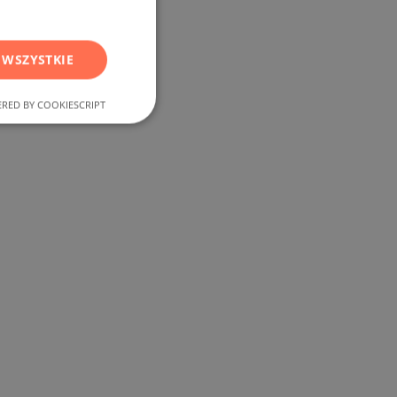
RUSSIAN
GERMAN
 WSZYSTKIE
FRENCH
POLISH
RED BY COOKIESCRIPT
ROMANIAN
SERBIAN
CZECH