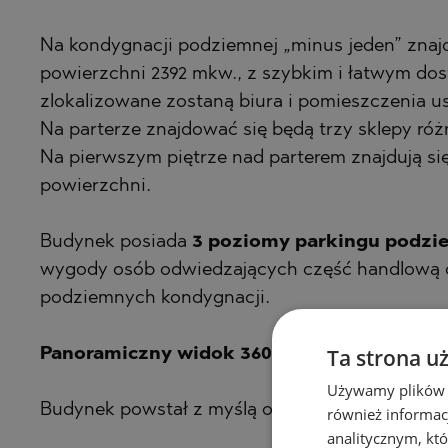
Na kondygnacji podziemnej „minus jeden” znaj
powierzchni 2392 mkw., z szybkim i łatwym do
zlokalizowane zostaną biura i pomieszczenia u
Na parterze znajdować się będą trzy sklepy różn
Na pierwszym piętrze nad parterem znajdują s
powierzchni.
Budynek posiada
3 poziomy parkingu podz
wygody osób odwiedzających część handlową do
podziemnych kondygnacji.
Ta strona u
Panoramiczny widok 360° na miasto i morz
Używamy plików co
Budynek powstał z myślą o koneserach pięknej 
również informac
analitycznym, któ