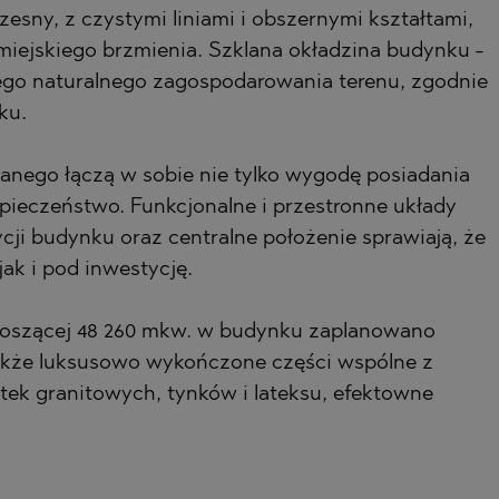
zesny, z czystymi liniami i obszernymi kształtami,
HTE
iejskiego brzmienia. Szklana okładzina budynku -
nego naturalnego zagospodarowania terenu, zgodnie
ku.
anego łączą w sobie nie tylko wygodę posiadania
SI
zpieczeństwo. Funkcjonalne i przestronne układy
cji budynku oraz centralne położenie sprawiają, że
ak i pod inwestycję.
NOVO
oszącej 48 260 mkw. w budynku zaplanowano
także luksusowo wykończone części wspólne z
ytek granitowych, tynków i lateksu, efektowne