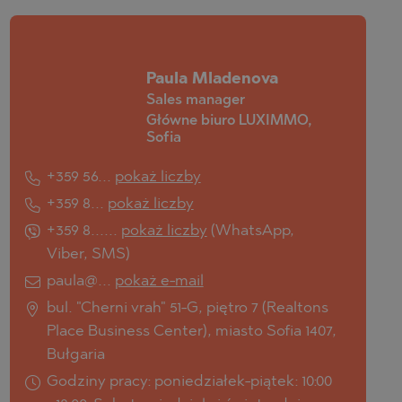
Paula Mladenova
Sales manager
Główne biuro LUXIMMO,
Sofia
+359 56...
pokaż liczby
+359 8...
pokaż liczby
+359 8......
pokaż liczby
(
WhatsApp
,
Viber
,
SMS
)
paula@...
pokaż e-mail
bul. "Cherni vrah" 51-G, piętro 7 (Realtons
Place Business Center), miasto Sofia 1407,
Bułgaria
Godziny pracy: poniedziałek-piątek: 10:00