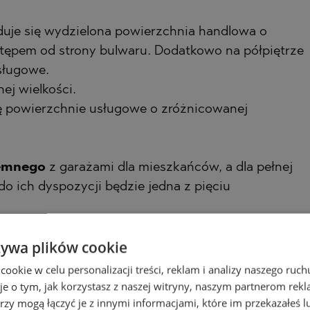
duje się wydzielona powierzchnia handlowa o
stępem od strony bulwaru. Dodatkowo na półpiętrze
sługowe.
ej wielkości.
ię powierzchnie usługowe o zróżnicowanej
iemnego
z garażami dla mieszkańców, a dla pełnej
 ich dyspozycji będzie jedna z pięciu
żywa plików cookie
e.
okie w celu personalizacji treści, reklam i analizy naszego ru
panoramy, odkrywających uroki miasta i morza.
je o tym, jak korzystasz z naszej witryny, naszym partnerom re
rzy mogą łączyć je z innymi informacjami, które im przekazałeś l