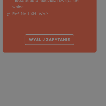
- 18:00; Sobota-niedziela i święta: dni
wolne.
Ref. No. LXH-116949
WYŚLIJ ZAPYTANIE