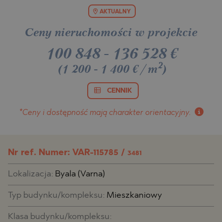
AKTUALNY
Ceny nieruchomości w projekcie
100 848
-
136 528
€
2
(1 200 - 1 400 €/m
)
CENNIK
*Ceny i dostępność
mają charakter orientacyjny.
Nr ref. Numer: VAR-115785 /
3481
Lokalizacja:
Byala (Varna)
Typ budynku/kompleksu:
Mieszkaniowy
Klasa budynku/kompleksu: