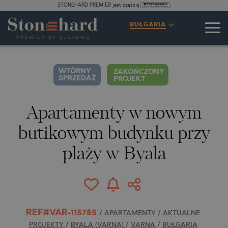
STONEHARD PREMIER jest częścią
SPECYFIKACJE
OPIS
MAPA
GALERIA
CENY
ZAPYTANIE
BUŁGARIA
20
ZDJĘCIA
WTÓRNY
ZAKOŃCZONY
SPRZEDAŻ
PROJEKT
Apartamenty w nowym
butikowym budynku przy
plaży w Byala
REF#VAR-115785
/
APARTAMENTY
/
AKTUALNE
PROJEKTY
/
BYALA (VARNA)
/
VARNA
/
BUŁGARIA