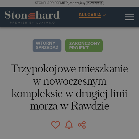
STONEHARD PREMIER jest częścią
SPECYFIKACJE
OPIS
MAPA
GALERIA
CENY
ZAPYTANIE
BUŁGARIA
6
ZDJĘCIA
WTÓRNY
ZAKOŃCZONY
SPRZEDAŻ
PROJEKT
Trzypokojowe mieszkanie
w nowoczesnym
kompleksie w drugiej linii
morza w Rawdzie